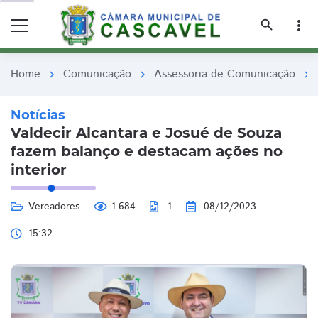
remove_red_eye
remove_red_eye
search
more_vert
Home
Comunicação
Assessoria de Comunicação
chevron_right
chevron_right
chevron_right
Notícias
Valdecir Alcantara e Josué de Souza
fazem balanço e destacam ações no
interior
Vereadores
1.684
1
08/12/2023
15:32