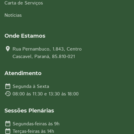
Carta de Serviços
Notícias
Onde Estamos
location_on
Rua Pernambuco, 1.843, Centro
Cascavel, Paraná, 85.810-021
Atendimento
date_range
Segunda à Sexta
history
08:00 às 11:30 e 13:30 às 18:00
Sessões Plenárias
date_range
Segundas-feiras às 9h
date_range
Terças-feiras às 14h