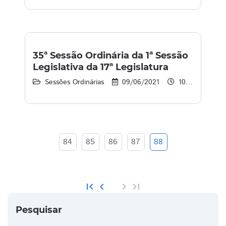
35ª Sessão Ordinária da 1ª Sessão
Legislativa da 17ª Legislatura
Sessões Ordinárias
09/06/2021
10:30 às 15:00
84
85
86
87
88
first_page
chevron_left
chevron_right
last_page
Pesquisar