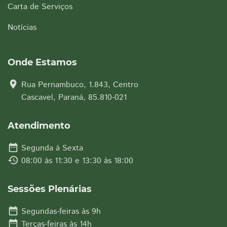
Carta de Serviços
Notícias
Onde Estamos
location_on
Rua Pernambuco, 1.843, Centro
Cascavel, Paraná, 85.810-021
Atendimento
date_range
Segunda à Sexta
history
08:00 às 11:30 e 13:30 às 18:00
Sessões Plenárias
date_range
Segundas-feiras às 9h
date_range
Terças-feiras às 14h