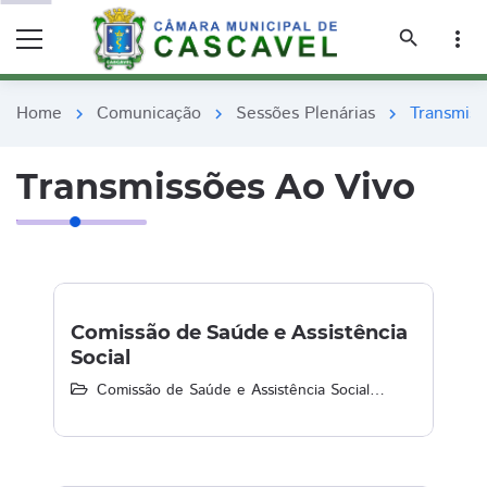
remove_red_eye
remove_red_eye
search
more_vert
Home
Comunicação
Sessões Plenárias
Transmiss
chevron_right
chevron_right
chevron_right
Transmissões Ao Vivo
Comissão de Saúde e Assistência
Social
Comissão de Saúde e Assistência Social
21/06/2021