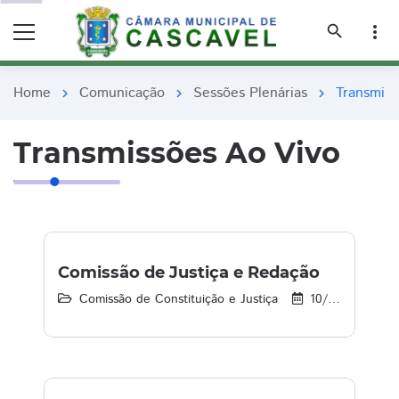
remove_red_eye
remove_red_eye
search
more_vert
Home
Comunicação
Sessões Plenárias
Transmiss
chevron_right
chevron_right
chevron_right
Transmissões Ao Vivo
Comissão de Justiça e Redação
Comissão de Constituição e Justiça
10/08/2021