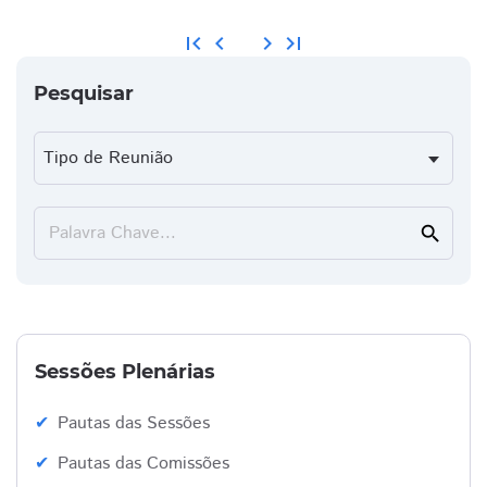
first_page
chevron_left
chevron_right
last_page
Pesquisar
Palavra Chave...
search
Sessões Plenárias
Pautas das Sessões
Pautas das Comissões