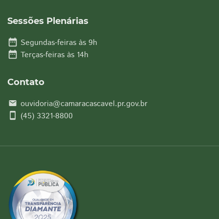
Sessões Plenárias
date_range
Segundas-feiras às 9h
date_range
Terças-feiras às 14h
Contato
ouvidoria@camaracascavel.pr.gov.br
email
smartphone
(45) 3321-8800