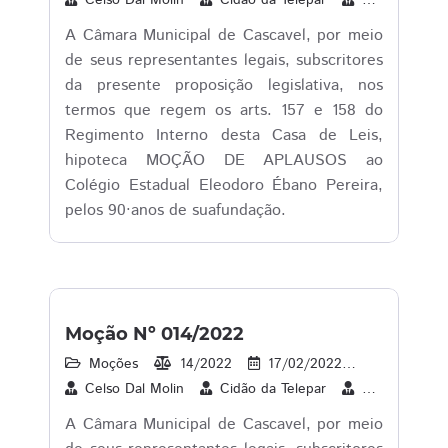
Celso Dal Molin
Cidão da Telepar
Cleverson Sib
A Câmara Municipal de Cascavel, por meio
de seus representantes legais, subscritores
da presente proposição legislativa, nos
termos que regem os arts. 157 e 158 do
Regimento Interno desta Casa de Leis,
hipoteca MOÇÃO DE APLAUSOS ao
Colégio Estadual Eleodoro Ébano Pereira,
pelos 90·anos de suafundação.
Moção Nº 014/2022
Moções
14/2022
17/02/2022
1
22/
Celso Dal Molin
Cidão da Telepar
Cleverson Sib
A Câmara Municipal de Cascavel, por meio