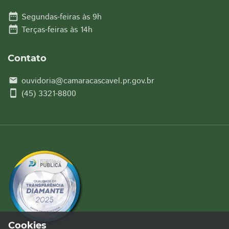
date_range
Segundas-feiras às 9h
date_range
Terças-feiras às 14h
Contato
ouvidoria@camaracascavel.pr.gov.br
email
smartphone
(45) 3321-8800
Cookies