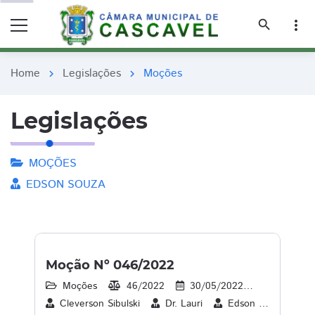
remove_red_eye
remove_red_eye
search
more_vert
Home
Legislações
Moções
chevron_right
chevron_right
Legislações
MOÇÕES
EDSON SOUZA
Moção Nº 046/2022
Moções
46/2022
30/05/2022
17
1
Cleverson Sibulski
Dr. Lauri
Edson Souza