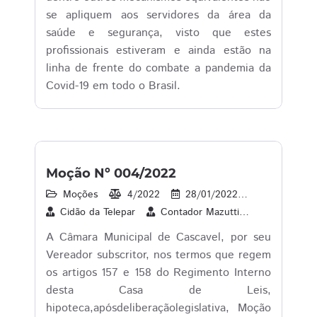
se apliquem aos servidores da área da
saúde e segurança, visto que estes
profissionais estiveram e ainda estão na
linha de frente do combate a pandemia da
Covid-19 em todo o Brasil.
Moção Nº 004/2022
Moções
4/2022
28/01/2022
1
08/0
Cidão da Telepar
Contador Mazutti
Melo do Pa
A Câmara Municipal de Cascavel, por seu
Vereador subscritor, nos termos que regem
os artigos 157 e 158 do Regimento Interno
desta Casa de Leis,
hipoteca,apósdeliberaçãolegislativa, Moção