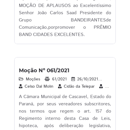
MOÇÃO DE APLAUSOS ao Excelentíssimo
Senhor João Carlos Saad Presidente do
Grupo BANDEIRANTESde
Comunicação,porpromover o PRÊMIO
BAND CIDADES EXCELENTES.
Moção Nº 061/2021
Moções
61/2021
26/10/2021
1
26/1
Celso Dal Molin
Cidão da Telepar
Cleverson Sib
A Câmara Municipal de Cascavel, Estado do
Paraná, por seus vereadores subscritores,
nos termos que regem o art. 157 do
Regimento interno desta Casa de Leis,
hipoteca, após deliberação legislativa,