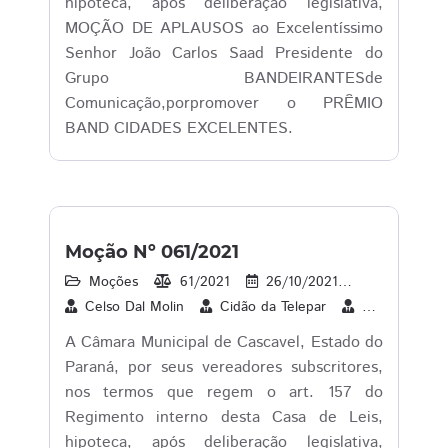
hipoteca, após deliberação legislativa,
MOÇÃO DE APLAUSOS ao Excelentíssimo
Senhor João Carlos Saad Presidente do
Grupo BANDEIRANTESde
Comunicação,porpromover o PRÊMIO
BAND CIDADES EXCELENTES.
Moção Nº 061/2021
Moções
61/2021
26/10/2021
1
26/1
Celso Dal Molin
Cidão da Telepar
Cleverson Sib
A Câmara Municipal de Cascavel, Estado do
Paraná, por seus vereadores subscritores,
nos termos que regem o art. 157 do
Regimento interno desta Casa de Leis,
hipoteca, após deliberação legislativa,