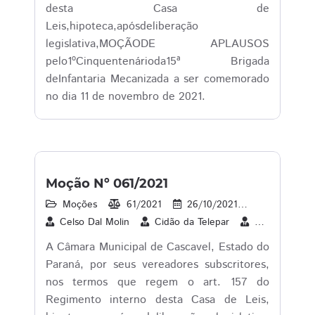
desta Casa de
Leis,hipoteca,apósdeliberação
legislativa,MOÇÃODE APLAUSOS
pelo1ºCinquentenárioda15ª Brigada
deInfantaria Mecanizada a ser comemorado
no dia 11 de novembro de 2021.
Moção Nº 061/2021
Moções
61/2021
26/10/2021
1
26/1
Celso Dal Molin
Cidão da Telepar
Cleverson Sib
A Câmara Municipal de Cascavel, Estado do
Paraná, por seus vereadores subscritores,
nos termos que regem o art. 157 do
Regimento interno desta Casa de Leis,