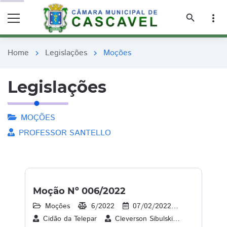
remove_red_eye
remove_red_eye
search
more_vert
Home
Legislações
Moções
chevron_right
chevron_right
Legislações
MOÇÕES
PROFESSOR SANTELLO
Moção Nº 006/2022
Moções
6/2022
07/02/2022
18
1
Cidão da Telepar
Cleverson Sibulski
Dr. Lauri