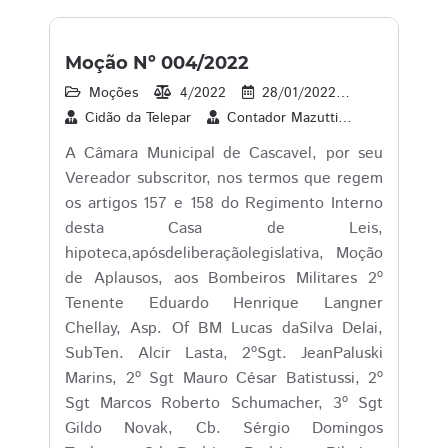
Moção Nº 004/2022
Moções
4/2022
28/01/2022
1
08/0
Cidão da Telepar
Contador Mazutti
Melo do Pa
A Câmara Municipal de Cascavel, por seu
Vereador subscritor, nos termos que regem
os artigos 157 e 158 do Regimento Interno
desta Casa de Leis,
hipoteca,apósdeliberaçãolegislativa, Moção
de Aplausos, aos Bombeiros Militares 2º
Tenente Eduardo Henrique Langner
Chellay, Asp. Of BM Lucas daSilva Delai,
SubTen. Alcir Lasta, 2ºSgt. JeanPaluski
Marins, 2º Sgt Mauro César Batistussi, 2º
Sgt Marcos Roberto Schumacher, 3º Sgt
Gildo Novak, Cb. Sérgio Domingos