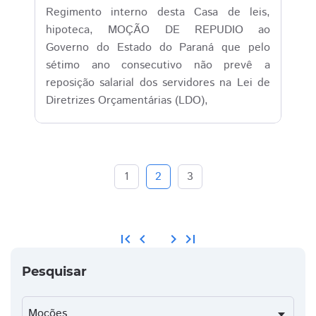
Regimento interno desta Casa de leis,
hipoteca, MOÇÃO DE REPUDIO ao
Governo do Estado do Paraná que pelo
sétimo ano consecutivo não prevê a
reposição salarial dos servidores na Lei de
Diretrizes Orçamentárias (LDO),
1
2
3
first_page
chevron_left
chevron_right
last_page
Pesquisar