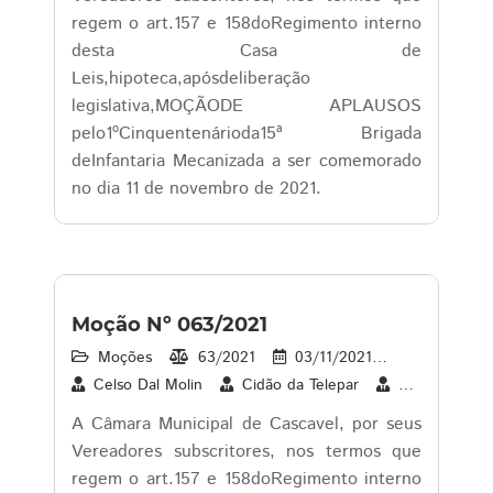
regem o art.157 e 158doRegimento interno
desta Casa de
Leis,hipoteca,apósdeliberação
legislativa,MOÇÃODE APLAUSOS
pelo1ºCinquentenárioda15ª Brigada
deInfantaria Mecanizada a ser comemorado
no dia 11 de novembro de 2021.
Moção Nº 063/2021
Moções
63/2021
03/11/2021
1
04/1
Celso Dal Molin
Cidão da Telepar
Cleverson Sib
A Câmara Municipal de Cascavel, por seus
Vereadores subscritores, nos termos que
regem o art.157 e 158doRegimento interno