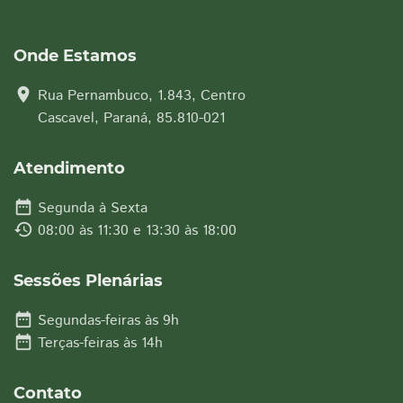
Onde Estamos
location_on
Rua Pernambuco, 1.843, Centro
Cascavel, Paraná, 85.810-021
Atendimento
date_range
Segunda à Sexta
history
08:00 às 11:30 e 13:30 às 18:00
Sessões Plenárias
date_range
Segundas-feiras às 9h
date_range
Terças-feiras às 14h
Contato