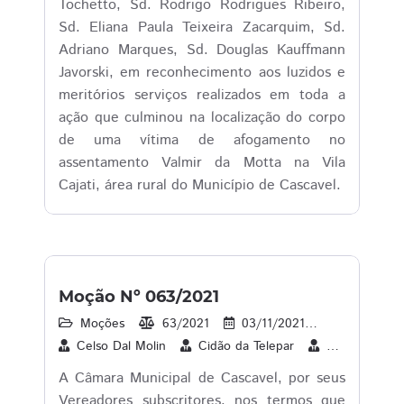
Tochetto, Sd. Rodrigo Rodrigues Ribeiro,
Sd. Eliana Paula Teixeira Zacarquim, Sd.
Adriano Marques, Sd. Douglas Kauffmann
Javorski, em reconhecimento aos luzidos e
meritórios serviços realizados em toda a
ação que culminou na localização do corpo
de uma vítima de afogamento no
assentamento Valmir da Motta na Vila
Cajati, área rural do Município de Cascavel.
Moção Nº 063/2021
Moções
63/2021
03/11/2021
1
04/1
Celso Dal Molin
Cidão da Telepar
Cleverson Sib
A Câmara Municipal de Cascavel, por seus
Vereadores subscritores, nos termos que