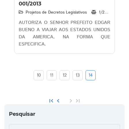
001/2013
Projetos de Decretos Legislativos
1/2013
18/
AUTORIZA O SENHOR PREFEITO EDGAR
BUENO A VIAJAR AOS ESTADOS UNIDOS
DA AMERICA, NA FORMA QUE
ESPECIFICA.
10
11
12
13
14
first_page
chevron_left
chevron_right
last_page
Pesquisar