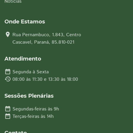
Notícias
Onde Estamos
location_on
Rua Pernambuco, 1.843, Centro
Cascavel, Paraná, 85.810-021
Atendimento
date_range
Segunda à Sexta
history
08:00 às 11:30 e 13:30 às 18:00
Sessões Plenárias
date_range
Segundas-feiras às 9h
date_range
Terças-feiras às 14h