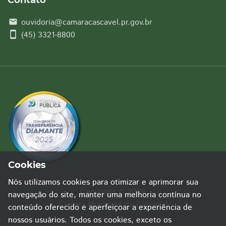
Contato
ouvidoria@camaracascavel.pr.gov.br
email
smartphone
(45) 3321-8800
Cookies
Nós utilizamos cookies para otimizar e aprimorar sua
Copyright © 2026
navegação do site, manter uma melhoria contínua no
Câmara Municipal de Cascavel
conteúdo oferecido e aperfeiçoar a experiência de
nossos usuários. Todos os cookies, exceto os