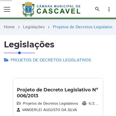
remove_red_eye
remove_red_eye
search
more_vert
Home
Legislações
Projetos de Decretos Legislativos
chevron_right
chevron_right
Legislações
PROJETOS DE DECRETOS LEGISLATIVOS
Projeto de Decreto Legislativo Nº
006/2013
Projetos de Decretos Legislativos
6/2013
17/
VANDERLEI AUGUSTO DA SILVA