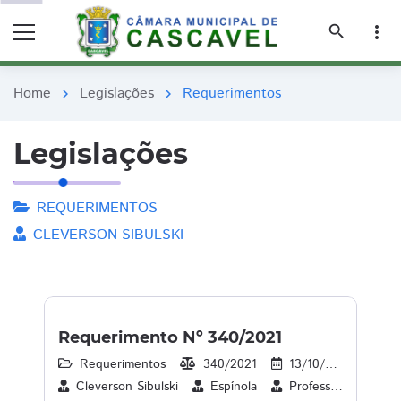
remove_red_eye
remove_red_eye
search
more_vert
Home
Legislações
Requerimentos
chevron_right
chevron_right
Legislações
REQUERIMENTOS
CLEVERSON SIBULSKI
Requerimento Nº 340/2021
Requerimentos
340/2021
13/10/2021
2
Cleverson Sibulski
Espínola
Professora Beth Leal