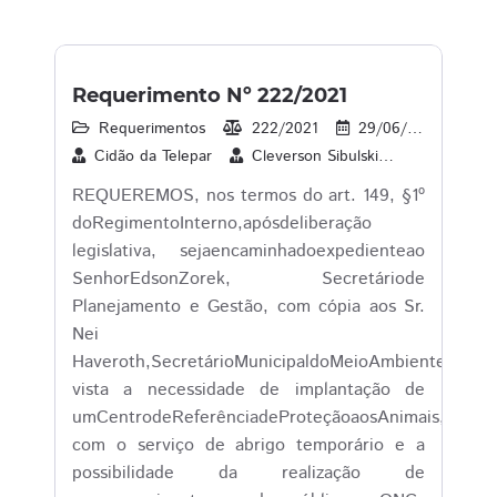
Requerimento Nº 222/2021
Requerimentos
222/2021
29/06/2021
2
Cidão da Telepar
Cleverson Sibulski
Dr. Lauri
REQUEREMOS, nos termos do art. 149, §1º
doRegimentoInterno,apósdeliberação
legislativa, sejaencaminhadoexpedienteao
SenhorEdsonZorek, Secretáriode
Planejamento e Gestão, com cópia aos Sr.
Nei
Haveroth,SecretárioMunicipaldoMeioAmbiente,tend
vista a necessidade de implantação de
umCentrodeReferênciadeProteçãoaosAnimais,
com o serviço de abrigo temporário e a
possibilidade da realização de