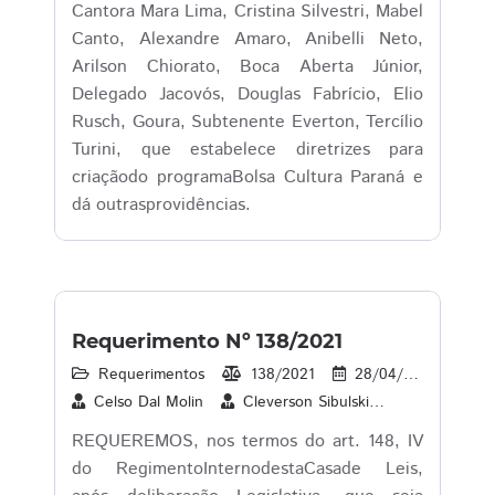
Cantora Mara Lima, Cristina Silvestri, Mabel
Canto, Alexandre Amaro, Anibelli Neto,
Arilson Chiorato, Boca Aberta Júnior,
Delegado Jacovós, Douglas Fabrício, Elio
Rusch, Goura, Subtenente Everton, Tercílio
Turini, que estabelece diretrizes para
criaçãodo programaBolsa Cultura Paraná e
dá outrasprovidências.
Requerimento Nº 138/2021
Requerimentos
138/2021
28/04/2021
1
Celso Dal Molin
Cleverson Sibulski
Contador Ma
REQUEREMOS, nos termos do art. 148, IV
do RegimentoInternodestaCasade Leis,