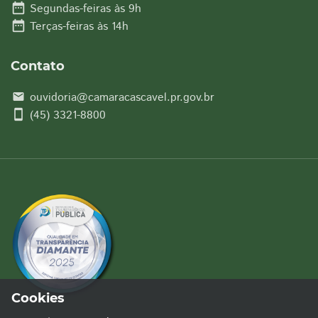
date_range
Segundas-feiras às 9h
date_range
Terças-feiras às 14h
Contato
ouvidoria@camaracascavel.pr.gov.br
email
smartphone
(45) 3321-8800
Cookies