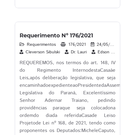
Requerimento Nº 176/2021
Requerimentos
176/2021
24/05/2021
2
Cleverson Sibulski
Dr. Lauri
Edson Souza
P
REQUEREMOS, nos termos do art. 148, IV
do Regimento InternodestaCasaàe
Leis,após deliberação legislativa, que seja
encaminhadoexpedienteaoPresidentedaAssembleia
Legislativa do Paraná, Excelentíssimo
Senhor Adernar Traiano, pedindo
providências paraque seja colocadona
ordemdo diada referidaCasade Leiso
Projetode Lei nº 168, de 2021, tendo como
proponentes os Deputados:MicheleCaputo,