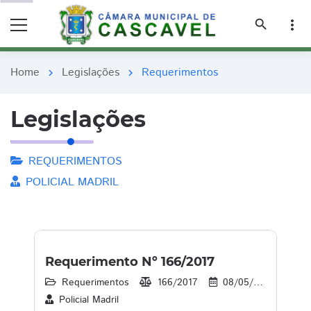
remove_red_eye
remove_red_eye
search
more_vert
Home
Legislações
Requerimentos
chevron_right
chevron_right
Legislações
REQUERIMENTOS
POLICIAL MADRIL
Requerimento Nº 166/2017
Requerimentos
166/2017
08/05/2017
1
Policial Madril