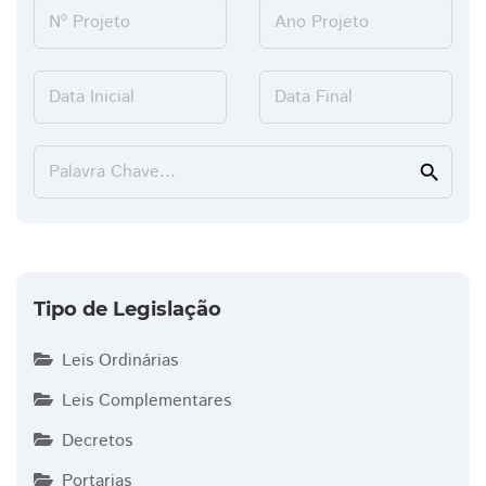
Nº Projeto
Ano Projeto
Data Inicial
Data Final
Palavra Chave...
search
Tipo de Legislação
Leis Ordinárias
Leis Complementares
Decretos
Portarias