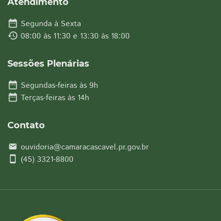
Atendimento
date_range
Segunda à Sexta
history
08:00 às 11:30 e 13:30 às 18:00
Sessões Plenárias
date_range
Segundas-feiras às 9h
date_range
Terças-feiras às 14h
Contato
ouvidoria@camaracascavel.pr.gov.br
email
smartphone
(45) 3321-8800