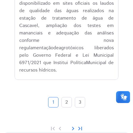
disponibilizado em sites oficiais os laudos
de qualidade das águas realizados na
estação de tratamento de água de
Cascavel, ampliação dos testes em
mananciais e adequação das análises
conforme nova
regulamentaçãodeagrotóxicos liberados
pelo Governo Federal e Lei Municipal
6971/2021 que Institui PolíticaMunicipal de
recursos hídricos.
1
2
3
first_page
chevron_left
chevron_right
last_page