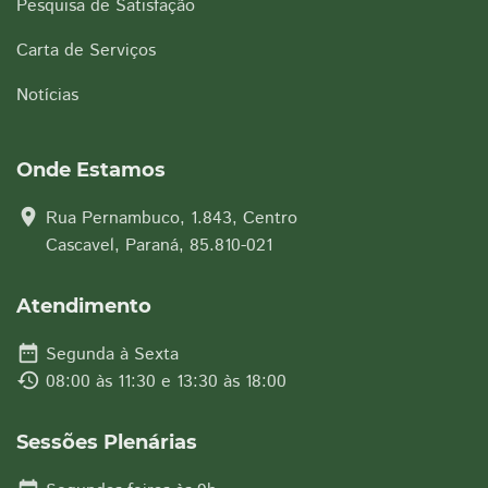
Pesquisa de Satisfação
Carta de Serviços
Notícias
Onde Estamos
location_on
Rua Pernambuco, 1.843, Centro
Cascavel, Paraná, 85.810-021
Atendimento
date_range
Segunda à Sexta
history
08:00 às 11:30 e 13:30 às 18:00
Sessões Plenárias