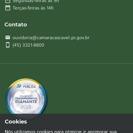
date_range
Segundas-feiras às 9h
date_range
Terças-feiras às 14h
Contato
ouvidoria@camaracascavel.pr.gov.br
email
smartphone
(45) 3321-8800
Cookies
Nós utilizamos cookies para otimizar e aprimorar sua