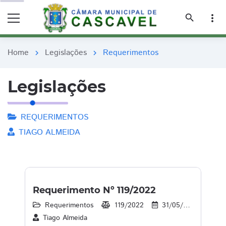
remove_red_eye
remove_red_eye
search
more_vert
Home
Legislações
Requerimentos
chevron_right
chevron_right
Legislações
REQUERIMENTOS
TIAGO ALMEIDA
Requerimento Nº 119/2022
Requerimentos
119/2022
31/05/2022
3
Tiago Almeida