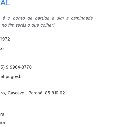
RAL
 é o ponto de partida e sim a caminhada.
o fim terás o que colher!
/1972
co
45) 9 9964-8778
l.pr.gov.br
o, Cascavel, Paraná, 85.810-021
ura
ura