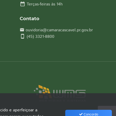
date_range
Terças-feiras às 14h
Contato
ouvidoria@camaracascavel.pr.gov.br
email
smartphone
(45) 3321-8800
cido e aperfeiçoar a
Concordo