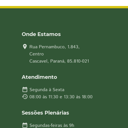
Onde Estamos
location_on
Rua Pernambuco, 1.843,
Centro
Cascavel, Paraná, 85.810-021
Atendimento
date_range
Segunda à Sexta
history
08:00 às 11:30 e 13:30 às 18:00
Sessões Plenárias
date_range
Segundas-feiras às 9h