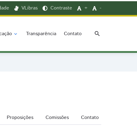
idade
VLibras
Contraste
+
-
search
cação
Transparência
Contato
expand_more
Proposições
Comissões
Contato