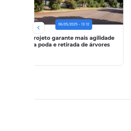
09/04/2025 - 12:26
Audiência com tema da
Veread
Campanha da Fraternidade
dos dia
propõe ações para o ambiente