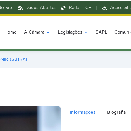
o Site
Dados Abertos
Radar TCE
|
Acessibil
Home
A Câmara
Legislações
SAPL
Comuni
expand_more
expand_more
NIR CABRAL
Informações
Biografia