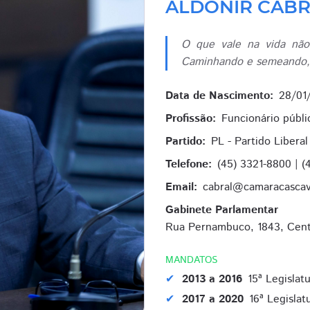
ALDONIR CAB
O que vale na vida não
Caminhando e semeando, n
Data de Nascimento:
28/01
Profissão:
Funcionário públi
Partido:
PL - Partido Liberal
Telefone:
(45) 3321-8800
|
(
Email:
cabral@camaracascave
Gabinete Parlamentar
Rua Pernambuco, 1843, Centr
MANDATOS
2013 a 2016
15ª Legislat
2017 a 2020
16ª Legislat