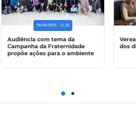
07/11/2022 - 14:53
02/09/2
ores pedem alteração
Cabral entreg
s e horários das sessões
ex-árbitros Edv
Silva e Adair M