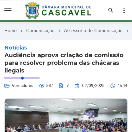
remove_red_eye
remove_red_eye
search
more_vert
Home
Comunicação
Assessoria de Comunicação
chevron_right
chevron_right
chevron_right
Notícias
Audiência aprova criação de comissão
para resolver problema das chácaras
ilegais
Vereadores
887
7
02/09/2025
15:14