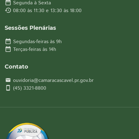
date_range
Segunda à Sexta
history
08:00 às 11:30 e 13:30 às 18:00
Sessões Plenárias
date_range
Segundas-feiras às 9h
date_range
Terças-feiras às 14h
Contato
ouvidoria@camaracascavel.pr.gov.br
email
smartphone
(45) 3321-8800