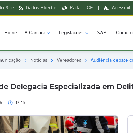
o Site
Dados Abertos
Radar TCE
|
Acessibil
Home
A Câmara
Legislações
SAPL
Comuni
expand_more
expand_more
municação
Notícias
Vereadores
Audiência debate cr
chevron_right
chevron_right
chevron_right
de Delegacia Especializada em Delit
5
12:16