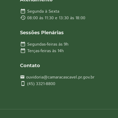
date_range
Segunda à Sexta
history
08:00 às 11:30 e 13:30 às 18:00
Sessões Plenárias
date_range
Segundas-feiras às 9h
date_range
Terças-feiras às 14h
Contato
ouvidoria@camaracascavel.pr.gov.br
email
smartphone
(45) 3321-8800