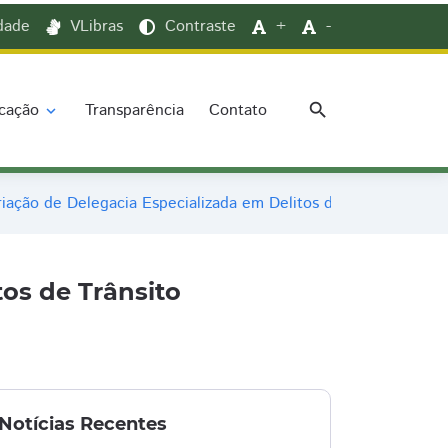
idade
VLibras
Contraste
+
-
search
cação
Transparência
Contato
expand_more
iação de Delegacia Especializada em Delitos de Trânsito
os de Trânsito
Notícias Recentes