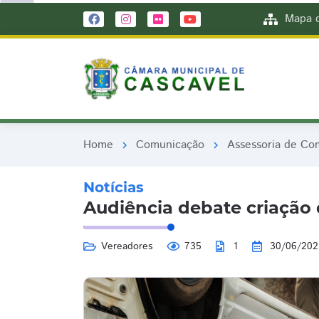
remove_red_eye
remove_red_eye
Mapa d
Home
Comunicação
Assessoria de Co
chevron_right
chevron_right
Notícias
Audiência debate criação 
Vereadores
735
1
30/06/202