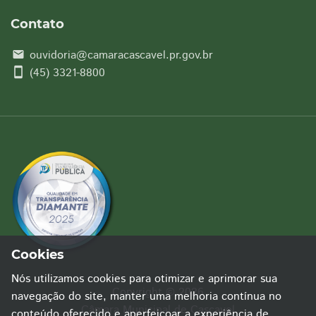
Contato
ouvidoria@camaracascavel.pr.gov.br
email
smartphone
(45) 3321-8800
Cookies
Nós utilizamos cookies para otimizar e aprimorar sua
Copyright © 2026
navegação do site, manter uma melhoria contínua no
Câmara Municipal de Cascavel
conteúdo oferecido e aperfeiçoar a experiência de