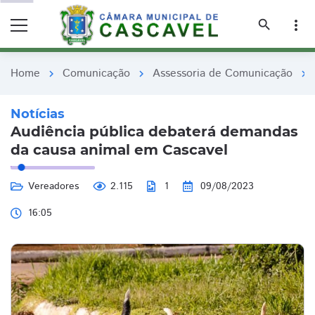
remove_red_eye
remove_red_eye
search
more_vert
Home
Comunicação
Assessoria de Comunicação
chevron_right
chevron_right
chevron_right
Notícias
​Audiência pública debaterá demandas
da causa animal em Cascavel
Vereadores
2.115
1
09/08/2023
16:05