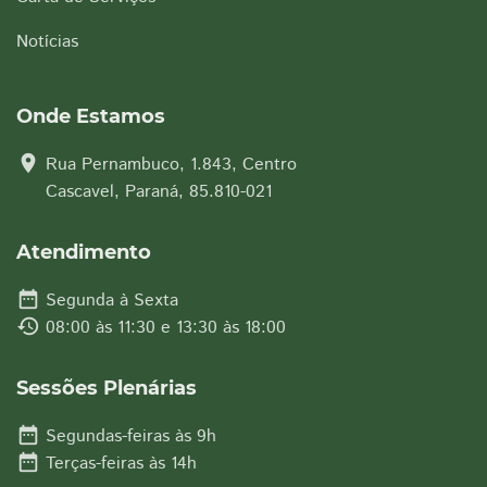
Notícias
Onde Estamos
location_on
Rua Pernambuco, 1.843, Centro
Cascavel, Paraná, 85.810-021
Atendimento
date_range
Segunda à Sexta
history
08:00 às 11:30 e 13:30 às 18:00
Sessões Plenárias
date_range
Segundas-feiras às 9h
date_range
Terças-feiras às 14h