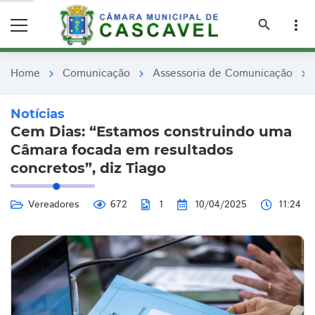
remove_red_eye
remove_red_eye
search
more_vert
Home
Comunicação
Assessoria de Comunicação
chevron_right
chevron_right
chevron_right
Notícias
Cem Dias: “Estamos construindo uma
Câmara focada em resultados
concretos”, diz Tiago
Vereadores
672
1
10/04/2025
11:24