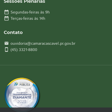
Sessões Plenárias
date_range
Segundas-feiras às 9h
date_range
Terças-feiras às 14h
Contato
ouvidoria@camaracascavel.pr.gov.br
email
smartphone
(45) 3321-8800