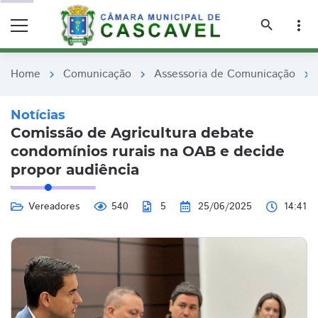
remove_red_eye
remove_red_eye
search
more_vert
Home
Comunicação
Assessoria de Comunicação
chevron_right
chevron_right
chevron_right
Notícias
Comissão de Agricultura debate
condomínios rurais na OAB e decide
propor audiência
Vereadores
540
5
25/06/2025
14:41