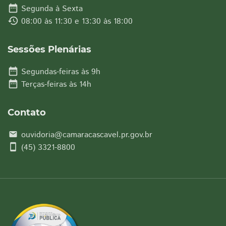
date_range
Segunda à Sexta
history
08:00 às 11:30 e 13:30 às 18:00
Sessões Plenárias
date_range
Segundas-feiras às 9h
date_range
Terças-feiras às 14h
Contato
ouvidoria@camaracascavel.pr.gov.br
email
smartphone
(45) 3321-8800