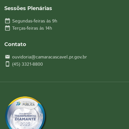
Sessões Plenárias
date_range
Segundas-feiras às 9h
date_range
Terças-feiras às 14h
Contato
ouvidoria@camaracascavel.pr.gov.br
email
smartphone
(45) 3321-8800