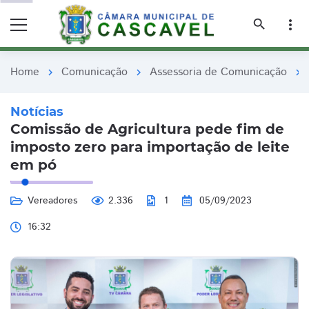
remove_red_eye
remove_red_eye
search
more_vert
Home
Comunicação
Assessoria de Comunicação
chevron_right
chevron_right
chevron_right
Notícias
Comissão de Agricultura pede fim de
imposto zero para importação de leite
em pó
Vereadores
2.336
1
05/09/2023
16:32