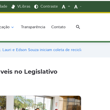
idade
VLibras
Contraste
+
-
search
cação
Transparência
Contato
expand_more
. Lauri e Edson Souza iniciam coleta de recicláveis no Legislat
veis no Legislativo