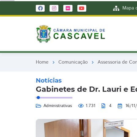
remove_red_eye
remove_red_eye
Mapa d
Home
Comunicação
Assessoria de Co
chevron_right
chevron_right
Notícias
Gabinetes de Dr. Lauri e E
Administrativas
1.731
4
16/11