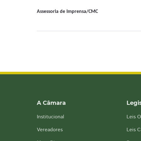
Assessoria de Imprensa/CMC
A Câmara
Legi
Institucional
Leis O
Vereadores
Leis 