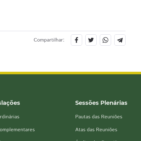
Compartilhar:
slações
Sessões Plenárias
rdinárias
Pautas das Reuniões
Complementares
Atas das Reuniões