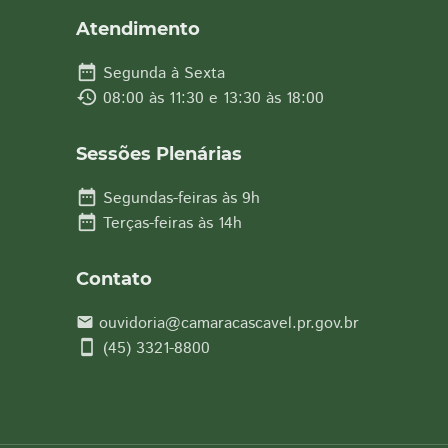
Atendimento
date_range
Segunda à Sexta
history
08:00 às 11:30 e 13:30 às 18:00
Sessões Plenárias
date_range
Segundas-feiras às 9h
date_range
Terças-feiras às 14h
Contato
ouvidoria@camaracascavel.pr.gov.br
email
smartphone
(45) 3321-8800