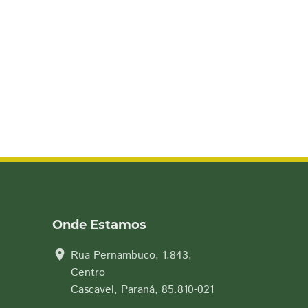
Onde Estamos
location_on
Rua Pernambuco, 1.843,
Centro
Cascavel, Paraná, 85.810-021