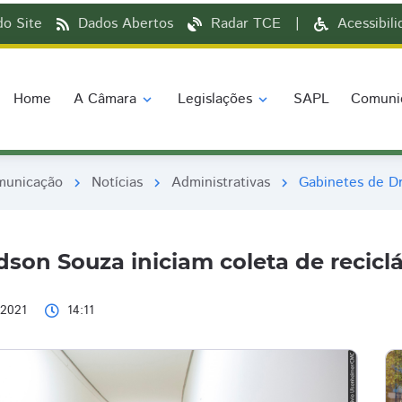
o Site
Dados Abertos
Radar TCE
|
Acessibil
Home
A Câmara
Legislações
SAPL
Comuni
expand_more
expand_more
municação
Notícias
Administrativas
Gabinetes de Dr
chevron_right
chevron_right
chevron_right
dson Souza iniciam coleta de reciclá
/2021
14:11