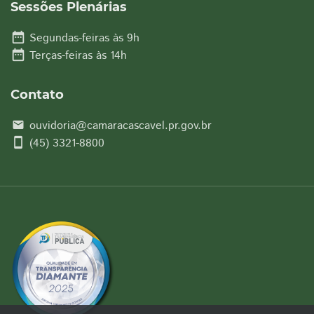
Sessões Plenárias
date_range
Segundas-feiras às 9h
date_range
Terças-feiras às 14h
Contato
ouvidoria@camaracascavel.pr.gov.br
email
smartphone
(45) 3321-8800