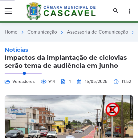
remove_red_eye
remove_red_eye
search
more_vert
Home
Comunicação
Assessoria de Comunicação
chevron_right
chevron_right
chevron_right
Notícias
Impactos da implantação de ciclovias
serão tema de audiência em junho
Vereadores
914
1
15/05/2025
11:52