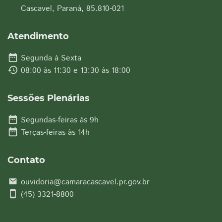
Cascavel, Paraná, 85.810-021
Atendimento
date_range
Segunda à Sexta
history
08:00 às 11:30 e 13:30 às 18:00
Sessões Plenárias
date_range
Segundas-feiras às 9h
date_range
Terças-feiras às 14h
Contato
ouvidoria@camaracascavel.pr.gov.br
email
smartphone
(45) 3321-8800