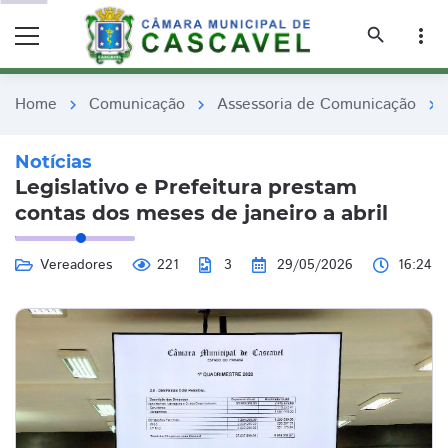
remove_red_eye
remove_red_eye
search
more_vert
Home
Comunicação
Assessoria de Comunicação
chevron_right
chevron_right
chevron_right
Notícias
Legislativo e Prefeitura prestam
contas dos meses de janeiro a abril
Vereadores
221
3
29/05/2026
16:24