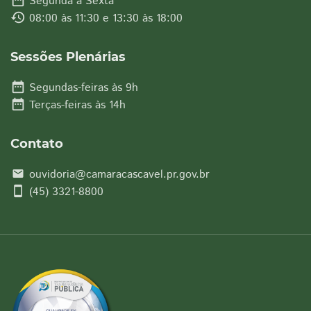
date_range
Segunda à Sexta
history
08:00 às 11:30 e 13:30 às 18:00
Sessões Plenárias
date_range
Segundas-feiras às 9h
date_range
Terças-feiras às 14h
Contato
ouvidoria@camaracascavel.pr.gov.br
email
smartphone
(45) 3321-8800