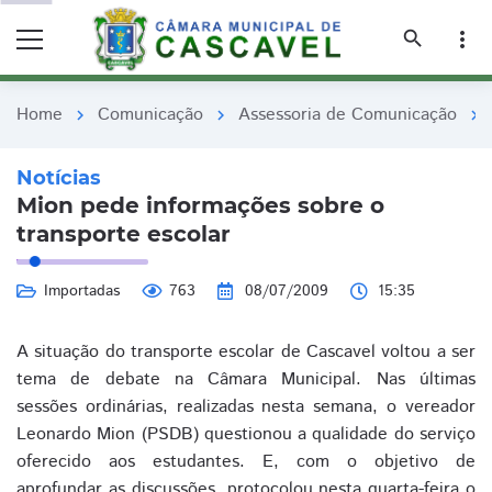
remove_red_eye
remove_red_eye
search
more_vert
Home
Comunicação
Assessoria de Comunicação
chevron_right
chevron_right
chevron_right
Notícias
Mion pede informações sobre o
transporte escolar
Importadas
763
08/07/2009
15:35
A situação do transporte escolar de Cascavel voltou a ser
tema de debate na Câmara Municipal. Nas últimas
sessões ordinárias, realizadas nesta semana, o vereador
Leonardo Mion (PSDB) questionou a qualidade do serviço
oferecido aos estudantes. E, com o objetivo de
aprofundar as discussões, protocolou nesta quarta-feira o