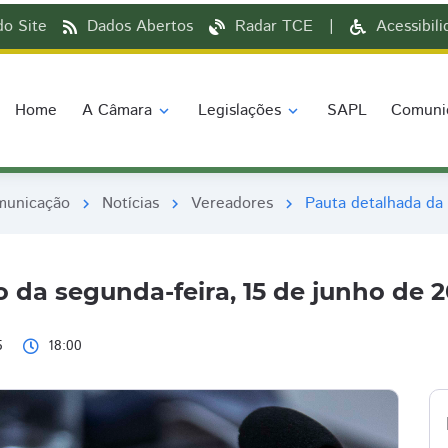
o Site
Dados Abertos
Radar TCE
|
Acessibil
Home
A Câmara
Legislações
SAPL
Comuni
expand_more
expand_more
municação
Notícias
Vereadores
Pauta detalhada da 
chevron_right
chevron_right
chevron_right
 da segunda-feira, 15 de junho de 
6
18:00