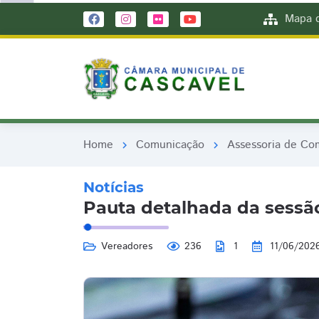
remove_red_eye
remove_red_eye
Mapa d
Home
Comunicação
Assessoria de Co
chevron_right
chevron_right
Notícias
Pauta detalhada da sessão
Vereadores
236
1
11/06/202