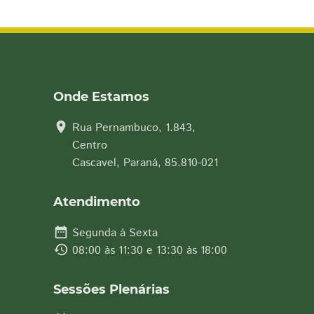
Onde Estamos
location_on
Rua Pernambuco, 1.843,
Centro
Cascavel, Paraná, 85.810-021
Atendimento
date_range
Segunda à Sexta
history
08:00 às 11:30 e 13:30 às 18:00
Sessões Plenárias