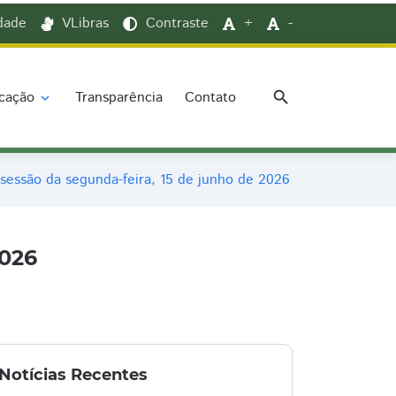
idade
VLibras
Contraste
+
-
search
cação
Transparência
Contato
expand_more
sessão da segunda-feira, 15 de junho de 2026
2026
Notícias Recentes