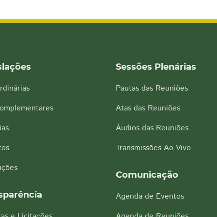
slações
Sessões Plenárias
rdinárias
Pautas das Reuniões
Complementares
Atas das Reuniões
ias
Áudios das Reuniões
tos
Transmissões Ao Vivo
uções
Comunicação
sparência
Agenda de Eventos
as e Licitações
Agenda de Reuniões