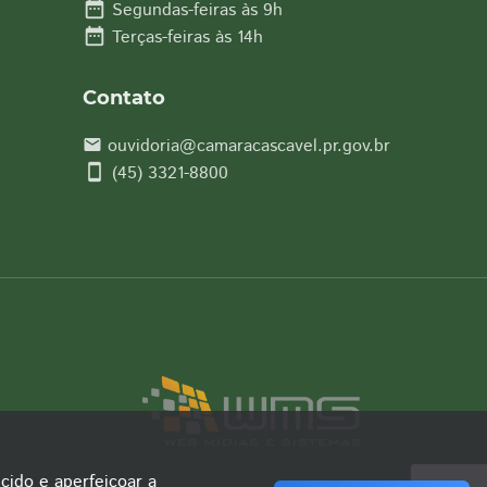
date_range
Segundas-feiras às 9h
date_range
Terças-feiras às 14h
Contato
ouvidoria@camaracascavel.pr.gov.br
email
smartphone
(45) 3321-8800
cido e aperfeiçoar a