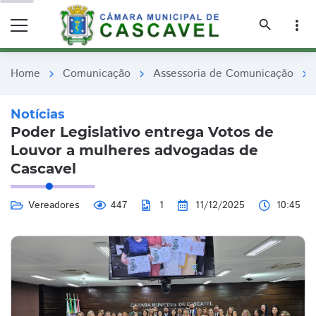
remove_red_eye
remove_red_eye
search
more_vert
Home
Comunicação
Assessoria de Comunicação
chevron_right
chevron_right
chevron_right
Notícias
Poder Legislativo entrega Votos de
Louvor a mulheres advogadas de
Cascavel
Vereadores
447
1
11/12/2025
10:45