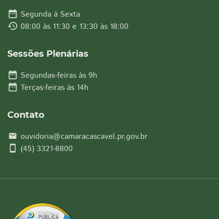
date_range
Segunda à Sexta
history
08:00 às 11:30 e 13:30 às 18:00
Sessões Plenárias
date_range
Segundas-feiras às 9h
date_range
Terças-feiras às 14h
Contato
ouvidoria@camaracascavel.pr.gov.br
email
smartphone
(45) 3321-8800