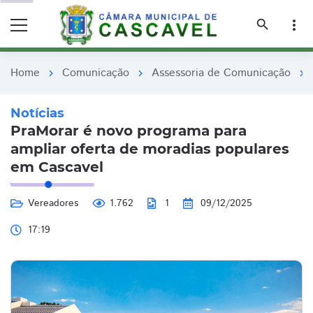
remove_red_eye
remove_red_eye
search
more_vert
Home
Comunicação
Assessoria de Comunicação
chevron_right
chevron_right
chevron_right
Notícias
PraMorar é novo programa para
ampliar oferta de moradias populares
em Cascavel
Vereadores
1.762
1
09/12/2025
17:19