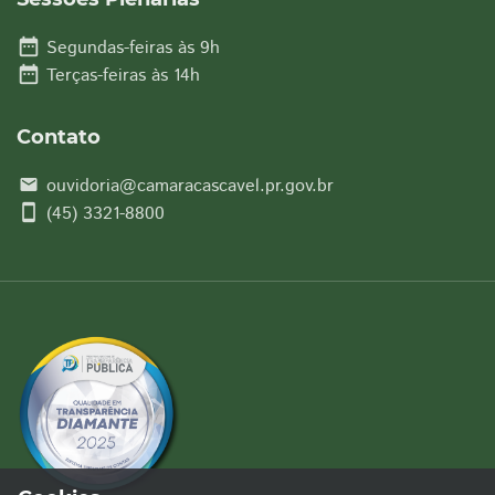
date_range
Segundas-feiras às 9h
date_range
Terças-feiras às 14h
Contato
ouvidoria@camaracascavel.pr.gov.br
email
smartphone
(45) 3321-8800