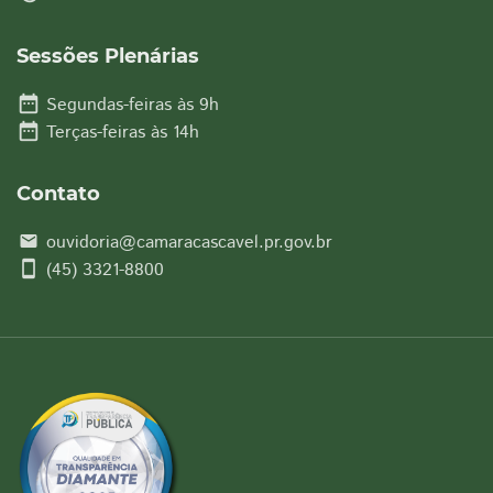
Sessões Plenárias
date_range
Segundas-feiras às 9h
date_range
Terças-feiras às 14h
Contato
ouvidoria@camaracascavel.pr.gov.br
email
smartphone
(45) 3321-8800