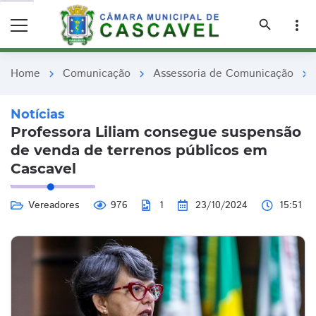
remove_red_eye
remove_red_eye
search
more_vert
Home
Comunicação
Assessoria de Comunicação
chevron_right
chevron_right
chevron_right
Notícias
Professora Liliam consegue suspensão
de venda de terrenos públicos em
Cascavel
Vereadores
976
1
23/10/2024
15:51