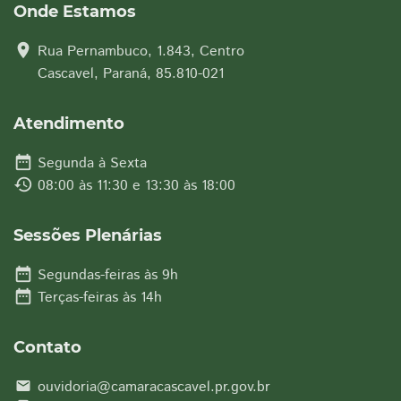
Onde Estamos
location_on
Rua Pernambuco, 1.843, Centro
Cascavel, Paraná, 85.810-021
Atendimento
date_range
Segunda à Sexta
history
08:00 às 11:30 e 13:30 às 18:00
Sessões Plenárias
date_range
Segundas-feiras às 9h
date_range
Terças-feiras às 14h
Contato
ouvidoria@camaracascavel.pr.gov.br
email