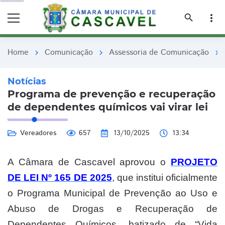
remove_red_eye
remove_red_eye
search
more_vert
Home
Comunicação
Assessoria de Comunicação
chevron_right
chevron_right
chevron_right
Notícias
Programa de prevenção e recuperação
de dependentes químicos vai virar lei
Vereadores
657
13/10/2025
13:34
A Câmara de Cascavel aprovou o
PROJETO
DE LEI Nº 165 DE 2025
, que institui oficialmente
o Programa Municipal de Prevenção ao Uso e
Abuso de Drogas e Recuperação de
Dependentes Químicos, batizado de “Vida