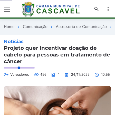
remove_red_eye
remove_red_eye
search
more_vert
Home
Comunicação
Assessoria de Comunicação
chevron_right
chevron_right
chevron_right
Notícias
Projeto quer incentivar doação de
cabelo para pessoas em tratamento de
câncer
Vereadores
456
1
24/11/2025
10:55