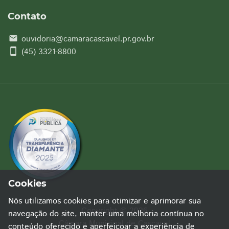
Contato
ouvidoria@camaracascavel.pr.gov.br
email
smartphone
(45) 3321-8800
Cookies
Nós utilizamos cookies para otimizar e aprimorar sua
Copyright © 2026
navegação do site, manter uma melhoria contínua no
Câmara Municipal de Cascavel
conteúdo oferecido e aperfeiçoar a experiência de