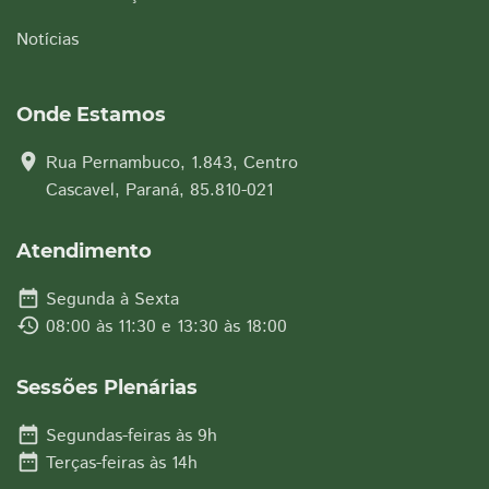
Notícias
Onde Estamos
location_on
Rua Pernambuco, 1.843, Centro
Cascavel, Paraná, 85.810-021
Atendimento
date_range
Segunda à Sexta
history
08:00 às 11:30 e 13:30 às 18:00
Sessões Plenárias
date_range
Segundas-feiras às 9h
date_range
Terças-feiras às 14h