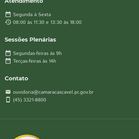
Atendimento
date_range
Segunda à Sexta
history
08:00 às 11:30 e 13:30 às 18:00
Sessões Plenárias
date_range
Segundas-feiras às 9h
date_range
Terças-feiras às 14h
Contato
ouvidoria@camaracascavel.pr.gov.br
email
smartphone
(45) 3321-8800