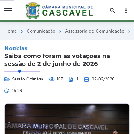
remove_red_eye
remove_red_eye
search
more_vert
Home
Comunicação
Assessoria de Comunicação
chevron_right
chevron_right
chevron_right
Notícias
Saiba como foram as votações na
sessão de 2 de junho de 2026
Sessão Ordinária
167
1
02/06/2026
15:29