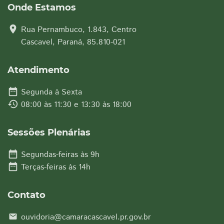
Onde Estamos
location_on
Rua Pernambuco, 1.843, Centro
Cascavel, Paraná, 85.810-021
Atendimento
date_range
Segunda à Sexta
history
08:00 às 11:30 e 13:30 às 18:00
Sessões Plenárias
date_range
Segundas-feiras às 9h
date_range
Terças-feiras às 14h
Contato
ouvidoria@camaracascavel.pr.gov.br
email