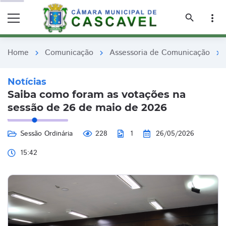
remove_red_eye
remove_red_eye
search
more_vert
Home
Comunicação
Assessoria de Comunicação
chevron_right
chevron_right
chevron_right
Notícias
Saiba como foram as votações na
sessão de 26 de maio de 2026
Sessão Ordinária
228
1
26/05/2026
15:42