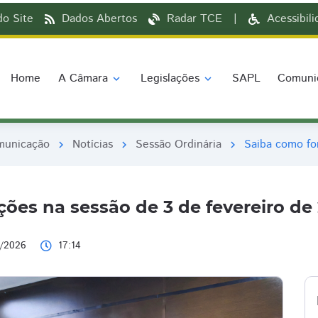
o Site
Dados Abertos
Radar TCE
|
Acessibil
Home
A Câmara
Legislações
SAPL
Comuni
expand_more
expand_more
municação
Notícias
Sessão Ordinária
Saiba como fo
chevron_right
chevron_right
chevron_right
ões na sessão de 3 de fevereiro de
/2026
17:14