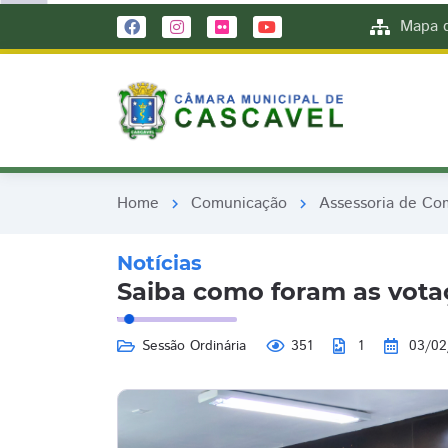
remove_red_eye
remove_red_eye
Mapa d
Home
Comunicação
Assessoria de Co
chevron_right
chevron_right
Notícias
Saiba como foram as votaç
Sessão Ordinária
351
1
03/02