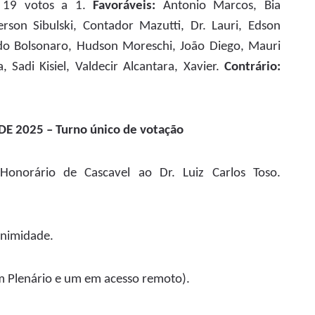
 19 votos a 1.
Favoráveis:
Antonio Marcos, Bia
erson Sibulski, Contador Mazutti, Dr. Lauri, Edson
 do Bolsonaro, Hudson Moreschi, João Diego, Mauri
a, Sadi Kisiel, Valdecir Alcantara, Xavier.
Contrário:
E 2025 – Turno único de votação
onorário de Cascavel ao Dr. Luiz Carlos Toso.
nimidade.
 Plenário e um em acesso remoto).