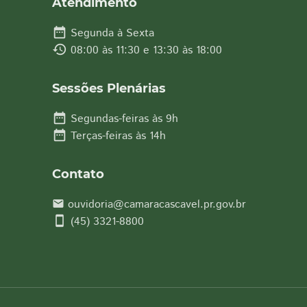
Atendimento
date_range
Segunda à Sexta
history
08:00 às 11:30 e 13:30 às 18:00
Sessões Plenárias
date_range
Segundas-feiras às 9h
date_range
Terças-feiras às 14h
Contato
ouvidoria@camaracascavel.pr.gov.br
email
smartphone
(45) 3321-8800