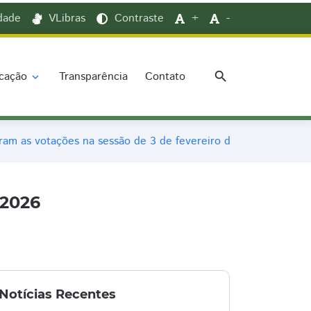
idade
VLibras
Contraste
+
-
search
cação
Transparência
Contato
expand_more
ram as votações na sessão de 3 de fevereiro de 2026
 2026
Notícias Recentes