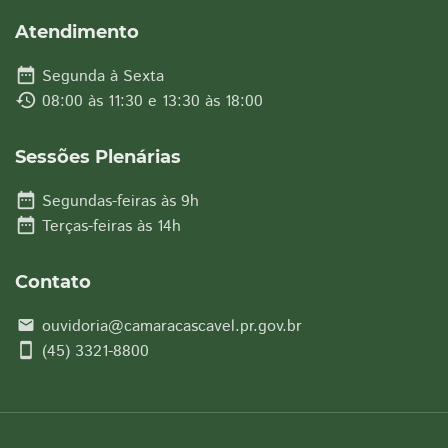
Atendimento
date_range
Segunda à Sexta
history
08:00 às 11:30 e 13:30 às 18:00
Sessões Plenárias
date_range
Segundas-feiras às 9h
date_range
Terças-feiras às 14h
Contato
ouvidoria@camaracascavel.pr.gov.br
email
smartphone
(45) 3321-8800