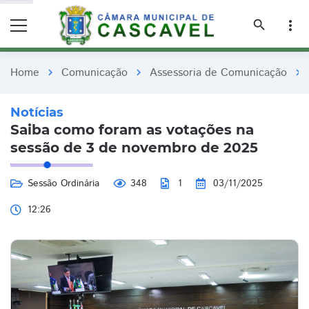
remove_red_eye
remove_red_eye
search
more_vert
Home
Comunicação
Assessoria de Comunicação
chevron_right
chevron_right
chevron_right
Notícias
Saiba como foram as votações na
sessão de 3 de novembro de 2025
Sessão Ordinária
348
1
03/11/2025
12:26