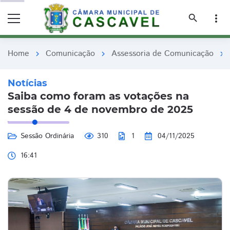
remove_red_eye
remove_red_eye
search
more_vert
Home
Comunicação
Assessoria de Comunicação
chevron_right
chevron_right
chevron_right
Notícias
Saiba como foram as votações na
sessão de 4 de novembro de 2025
Sessão Ordinária
310
1
04/11/2025
16:41