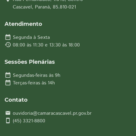
Cascavel, Paraná, 85.810-021
Atendimento
date_range
Segunda à Sexta
history
08:00 às 11:30 e 13:30 às 18:00
Sessões Plenárias
date_range
Segundas-feiras às 9h
date_range
Terças-feiras às 14h
Contato
ouvidoria@camaracascavel.pr.gov.br
email
smartphone
(45) 3321-8800