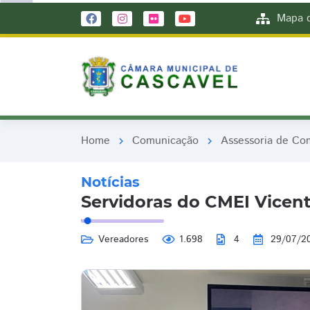
remove_red_eye
remove_red_eye
Mapa d
Home
Comunicação
Assessoria de Co
chevron_right
chevron_right
Notícias
Servidoras do CMEI Vicen
Vereadores
1.698
4
29/07/2