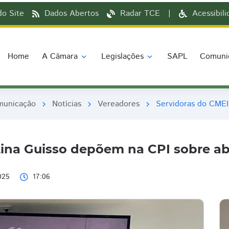
o Site
Dados Abertos
Radar TCE
|
Acessibil
Home
A Câmara
Legislações
SAPL
Comuni
expand_more
expand_more
municação
Notícias
Vereadores
Servidoras do CMEI
chevron_right
chevron_right
chevron_right
tina Guisso depõem na CPI sobre ab
025
17:06