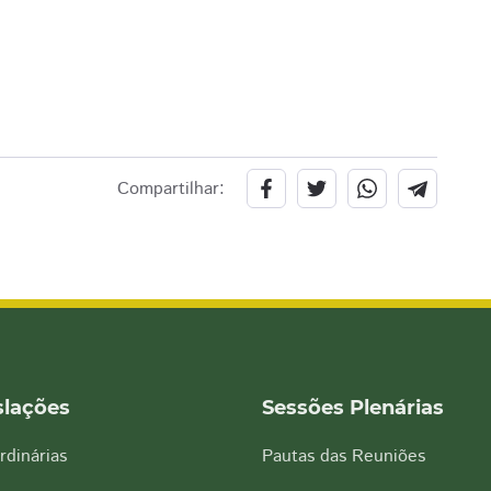
Compartilhar:
slações
Sessões Plenárias
rdinárias
Pautas das Reuniões