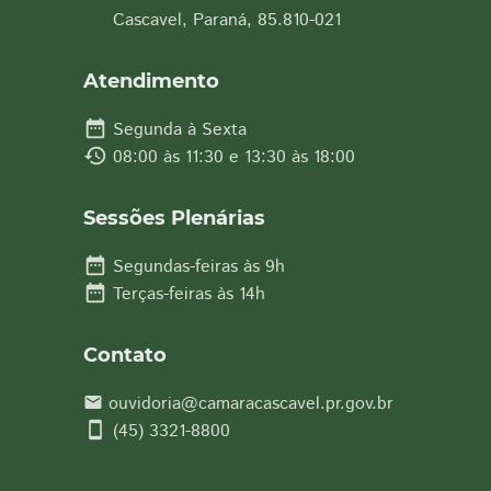
Cascavel, Paraná, 85.810-021
Atendimento
date_range
Segunda à Sexta
history
08:00 às 11:30 e 13:30 às 18:00
Sessões Plenárias
date_range
Segundas-feiras às 9h
date_range
Terças-feiras às 14h
Contato
ouvidoria@camaracascavel.pr.gov.br
email
smartphone
(45) 3321-8800