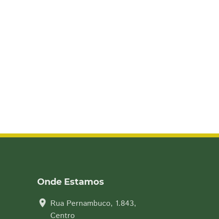
Onde Estamos
location_on
Rua Pernambuco, 1.843,
Centro