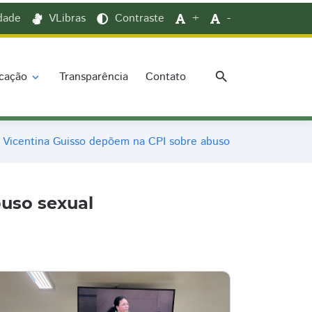
idade
VLibras
Contraste
+
-
search
cação
Transparência
Contato
expand_more
 Vicentina Guisso depõem na CPI sobre abuso sexual
uso sexual