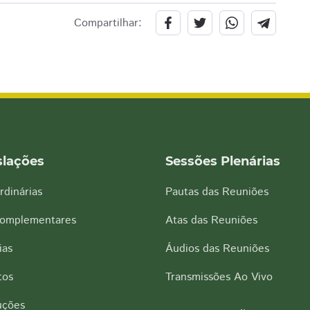
Compartilhar:
slações
Sessões Plenárias
rdinárias
Pautas das Reuniões
Complementares
Atas das Reuniões
ias
Áudios das Reuniões
tos
Transmissões Ao Vivo
uções