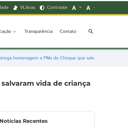
idade
VLibras
Contraste
+
-
search
cação
Transparência
Contato
expand_more
ntrega homenagem a PMs do Choque que salvaram vida de cri
alvaram vida de criança
Notícias Recentes