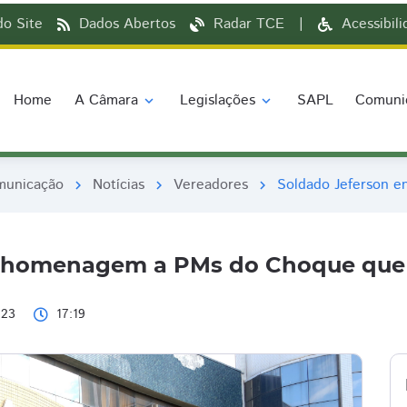
o Site
Dados Abertos
Radar TCE
|
Acessibil
Home
A Câmara
Legislações
SAPL
Comuni
expand_more
expand_more
municação
Notícias
Vereadores
Soldado Jeferson e
chevron_right
chevron_right
chevron_right
a homenagem a PMs do Choque que s
023
17:19