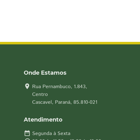
Onde Estamos
location_on
Rua Pernambuco, 1.843,
Centro
Cascavel, Paraná, 85.810-021
Atendimento
date_range
Segunda à Sexta