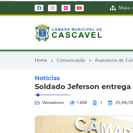
remove_red_eye
remove_red_eye
Mapa d
Home
Comunicação
Assessoria de Co
chevron_right
chevron_right
Notícias
Soldado Jeferson entreg
Vereadores
1.608
1
25/04/2