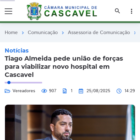
remove_red_eye
remove_red_eye
search
more_vert
Home
Comunicação
Assessoria de Comunicação
chevron_right
chevron_right
chevron_right
Notícias
Tiago Almeida pede união de forças
para viabilizar novo hospital em
Cascavel
Vereadores
907
1
25/08/2025
14:29