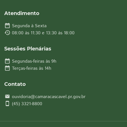
Atendimento
date_range
Segunda à Sexta
history
08:00 às 11:30 e 13:30 às 18:00
Sessões Plenárias
date_range
Segundas-feiras às 9h
date_range
Terças-feiras às 14h
Contato
ouvidoria@camaracascavel.pr.gov.br
email
smartphone
(45) 3321-8800