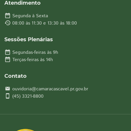
Atendimento
date_range
Segunda à Sexta
history
08:00 às 11:30 e 13:30 às 18:00
Sessões Plenárias
date_range
Segundas-feiras às 9h
date_range
Terças-feiras às 14h
Contato
ouvidoria@camaracascavel.pr.gov.br
email
smartphone
(45) 3321-8800