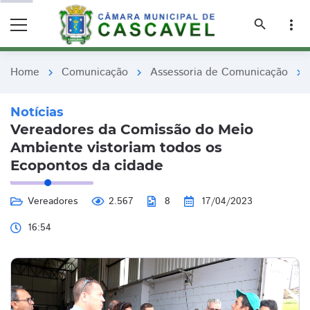
remove_red_eye
remove_red_eye
search
more_vert
Home
Comunicação
Assessoria de Comunicação
chevron_right
chevron_right
chevron_right
Notícias
Vereadores da Comissão do Meio
Ambiente vistoriam todos os
Ecopontos da cidade
Vereadores
2.567
8
17/04/2023
16:54