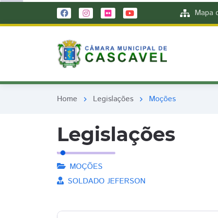
remove_red_eye
remove_red_eye
Mapa d
Home
Legislações
Moções
chevron_right
chevron_right
Legislações
MOÇÕES
SOLDADO JEFERSON