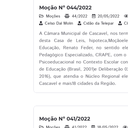
Moção Nº 044/2022
Moções
44/2022
20/05/2022
Celso Dal Molin
Cidão da Telepar
Cl
A Câmara Municipal de Cascavel, nos ter
desta Casa de Leis, hipoteca,Moçãoele
Educação, Renato Feder, no sentido el
Pedagógico Especializado, CRAPE, com o r
Psicoeducacional no Contexto Escolar co
de Educação (Brasil, 2001)e Deliberação 
2016), que atendia o Núcleo Regional el
Cascavel e mais18 cidades da Região.
Moção Nº 041/2022
Moções
41/2022
18/05/2022