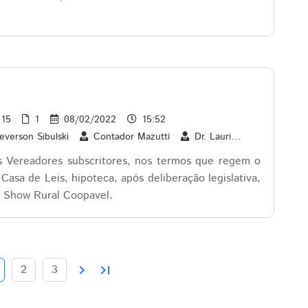
15
1
08/02/2022
15:52
everson Sibulski
Contador Mazutti
Dr. Lauri
Edson Souz
s Vereadores subscritores, nos termos que regem o
Casa de Leis, hipoteca, após deliberação legislativa,
Show Rural Coopavel.
chevron_right
last_page
2
3