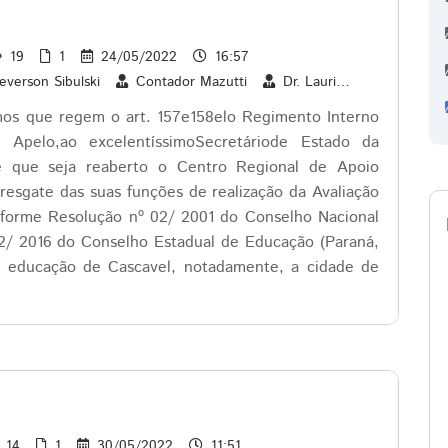
19
1
24/05/2022
16:57
everson Sibulski
Contador Mazutti
Dr. Lauri
Edson Souz
mos que regem o art. 157e158elo Regimento Interno
 Apelo,ao excelentíssimoSecretáriode Estado da
e que seja reaberto o Centro Regional de Apoio
esgate das suas funções de realização da Avaliação
nforme Resolução nº 02/ 2001 do Conselho Nacional
02/ 2016 do Conselho Estadual de Educação (Paraná,
e educação de Cascavel, notadamente, a cidade de
14
1
30/05/2022
11:51