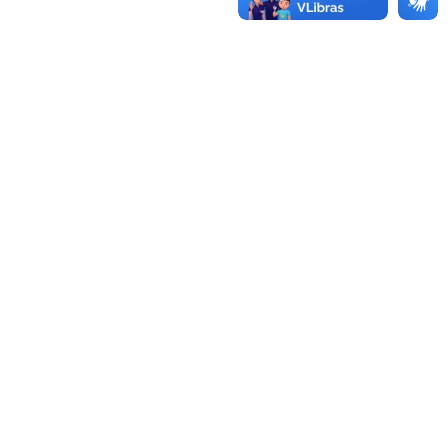
a
Espínola
Joceh da Autoescola
Josias do Interlagos
a
Espínola
Joceh da Autoescola
Josias do Interlagos