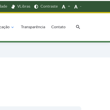
idade
VLibras
Contraste
+
-
search
cação
Transparência
Contato
expand_more