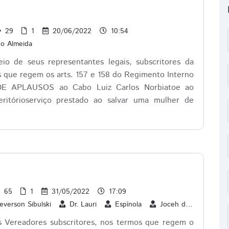
29
1
20/06/2022
10:54
go Almeida
o de seus representantes legais, subscritores da
os que regem os arts. 157 e 158 do Regimento Interno
DE APLAUSOS ao Cabo Luiz Carlos Norbiatoe ao
ritórioserviço prestado ao salvar uma mulher de
65
1
31/05/2022
17:09
everson Sibulski
Dr. Lauri
Espínola
Joceh da Autoescola
s Vereadores subscritores, nos termos que regem o