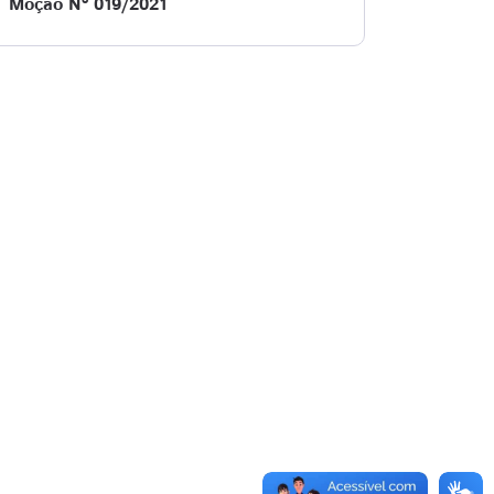
Moção Nº 019/2021
a
Espínola
Joceh da Autoescola
Josias do Interlagos
a
Espínola
Joceh da Autoescola
Josias do Interlagos