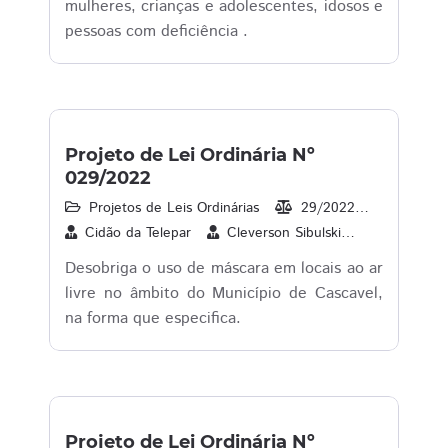
mulheres, crianças e adolescentes, idosos e
pessoas com deficiência .
Projeto de Lei Ordinária Nº
029/2022
Projetos de Leis Ordinárias
29/2022
07/03/2
Cidão da Telepar
Cleverson Sibulski
Contador M
Desobriga o uso de máscara em locais ao ar
livre no âmbito do Município de Cascavel,
na forma que especifica.
Projeto de Lei Ordinária Nº