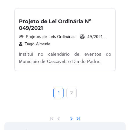
Projeto de Lei Ordinária Nº
049/2021
Projetos de Leis Ordinárias
49/2021
19/04/20
Tiago Almeida
Institui no calendário de eventos do
Município de Cascavel, o Dia do Padre.
1
2
first_page
chevron_left
chevron_right
last_page