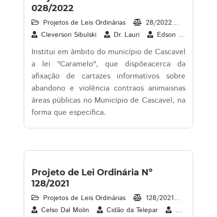
028/2022
Projetos de Leis Ordinárias
28/2022
07/03/2
Cleverson Sibulski
Dr. Lauri
Edson Souza
Institui em âmbito do município de Cascavel
a lei "Caramelo", que dispõeacerca da
afixação de cartazes informativos sobre
abandono e violência contraos animaisnas
áreas públicas no Município de Cascavel, na
forma que especifica.
Projeto de Lei Ordinária Nº
128/2021
Projetos de Leis Ordinárias
128/2021
13/09/2
Celso Dal Molin
Cidão da Telepar
Cleverson Sib