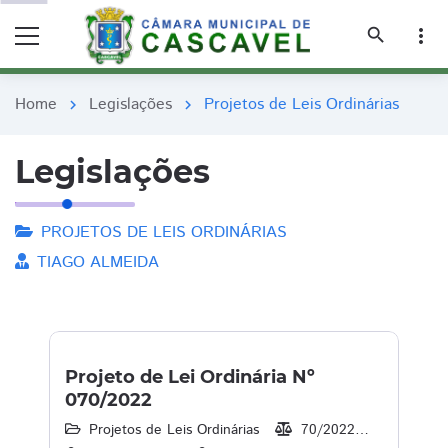
remove_red_eye
remove_red_eye
search
more_vert
Home
Legislações
Projetos de Leis Ordinárias
chevron_right
chevron_right
Legislações
PROJETOS DE LEIS ORDINÁRIAS
TIAGO ALMEIDA
Projeto de Lei Ordinária Nº
070/2022
Projetos de Leis Ordinárias
70/2022
10/06/2