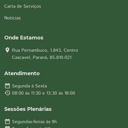
Carta de Serviços
Notícias
Onde Estamos
location_on
Rua Pernambuco, 1.843, Centro
Cascavel, Paraná, 85.810-021
Atendimento
date_range
Segunda à Sexta
history
08:00 às 11:30 e 13:30 às 18:00
Sessões Plenárias
date_range
Segundas-feiras às 9h