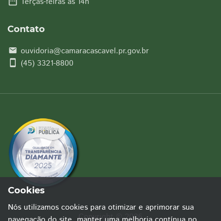
date_range
Terças-feiras às 14h
Contato
ouvidoria@camaracascavel.pr.gov.br
email
smartphone
(45) 3321-8800
Cookies
Nós utilizamos cookies para otimizar e aprimorar sua
Copyright © 2026
navegação do site, manter uma melhoria contínua no