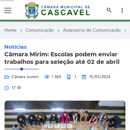
remove_red_eye
remove_red_eye
search
more_vert
Home
Comunicação
Assessoria de Comunicação
chevron_right
chevron_right
chevron_right
Notícias
Câmara Mirim: Escolas podem enviar
trabalhos para seleção até 02 de abril
Câmara Jovem
1.365
1
15/03/2024
17:18