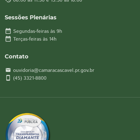
08:00 às 11:30 e 13:30 às 18:00
Sessões Plenárias
date_range
Segundas-feiras às 9h
date_range
Terças-feiras às 14h
Contato
ouvidoria@camaracascavel.pr.gov.br
email
smartphone
(45) 3321-8800