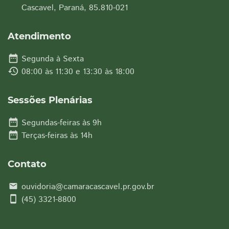
Cascavel, Paraná, 85.810-021
Atendimento
date_range
Segunda à Sexta
history
08:00 às 11:30 e 13:30 às 18:00
Sessões Plenárias
date_range
Segundas-feiras às 9h
date_range
Terças-feiras às 14h
Contato
ouvidoria@camaracascavel.pr.gov.br
email
smartphone
(45) 3321-8800