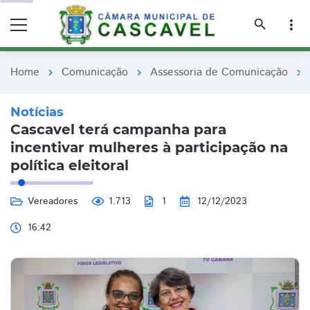
remove_red_eye
remove_red_eye
search
more_vert
Home
Comunicação
Assessoria de Comunicação
chevron_right
chevron_right
chevron_right
Notícias
Cascavel terá campanha para
incentivar mulheres à participação na
política eleitoral
Vereadores
1.713
1
12/12/2023
16:42