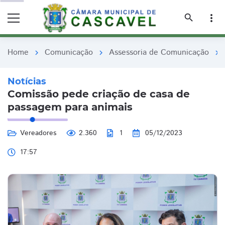
remove_red_eye
remove_red_eye
search
more_vert
Home
Comunicação
Assessoria de Comunicação
chevron_right
chevron_right
chevron_right
Notícias
Comissão pede criação de casa de
passagem para animais
Vereadores
2.360
1
05/12/2023
17:57