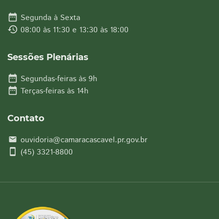
date_range
Segunda à Sexta
history
08:00 às 11:30 e 13:30 às 18:00
Sessões Plenárias
date_range
Segundas-feiras às 9h
date_range
Terças-feiras às 14h
Contato
ouvidoria@camaracascavel.pr.gov.br
email
smartphone
(45) 3321-8800