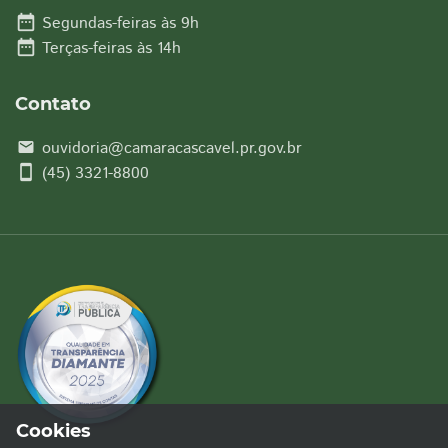
date_range
Segundas-feiras às 9h
date_range
Terças-feiras às 14h
Contato
ouvidoria@camaracascavel.pr.gov.br
email
smartphone
(45) 3321-8800
Cookies