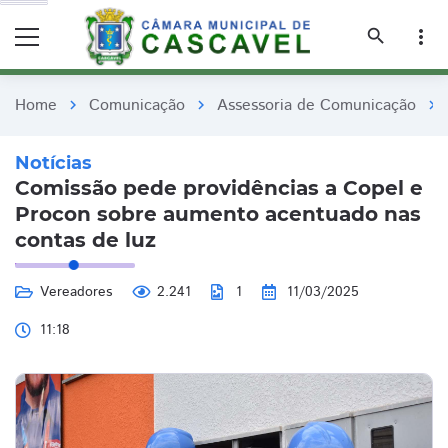
remove_red_eye
remove_red_eye
search
more_vert
Home
Comunicação
Assessoria de Comunicação
chevron_right
chevron_right
chevron_right
Notícias
Comissão pede providências a Copel e
Procon sobre aumento acentuado nas
contas de luz
Vereadores
2.241
1
11/03/2025
11:18