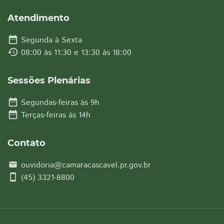
Atendimento
date_range
Segunda à Sexta
history
08:00 às 11:30 e 13:30 às 18:00
Sessões Plenárias
date_range
Segundas-feiras às 9h
date_range
Terças-feiras às 14h
Contato
ouvidoria@camaracascavel.pr.gov.br
email
smartphone
(45) 3321-8800