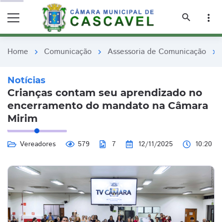
remove_red_eye
remove_red_eye
search
more_vert
Home
Comunicação
Assessoria de Comunicação
chevron_right
chevron_right
chevron_right
Notícias
Crianças contam seu aprendizado no
encerramento do mandato na Câmara
Mirim
Vereadores
579
7
12/11/2025
10:20