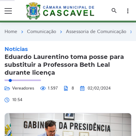
remove_red_eye
remove_red_eye
search
more_vert
Home
Comunicação
Assessoria de Comunicação
chevron_right
chevron_right
chevron_right
Notícias
Eduardo Laurentino toma posse para
substituir a Professora Beth Leal
durante licença
Vereadores
1.597
8
02/02/2024
10:54