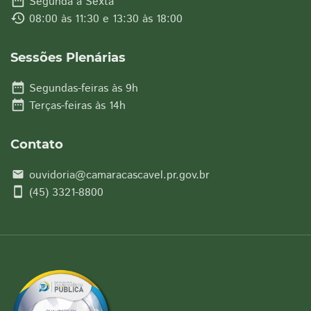
date_range
Segunda à Sexta
history
08:00 às 11:30 e 13:30 às 18:00
Sessões Plenárias
date_range
Segundas-feiras às 9h
date_range
Terças-feiras às 14h
Contato
ouvidoria@camaracascavel.pr.gov.br
email
smartphone
(45) 3321-8800