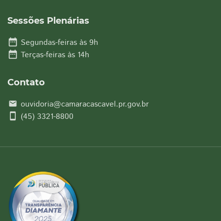
Sessões Plenárias
date_range
Segundas-feiras às 9h
date_range
Terças-feiras às 14h
Contato
ouvidoria@camaracascavel.pr.gov.br
email
smartphone
(45) 3321-8800