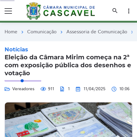
remove_red_eye
remove_red_eye
search
more_vert
Home
Comunicação
Assessoria de Comunicação
chevron_right
chevron_right
chevron_right
Notícias
Eleição da Câmara Mirim começa na 2ª
com exposição pública dos desenhos e
votação
Vereadores
911
1
11/04/2025
10:06