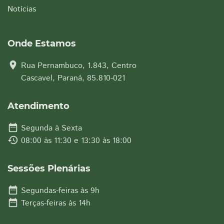
Notícias
Onde Estamos
location_on
Rua Pernambuco, 1.843, Centro
Cascavel, Paraná, 85.810-021
Atendimento
date_range
Segunda à Sexta
history
08:00 às 11:30 e 13:30 às 18:00
Sessões Plenárias
date_range
Segundas-feiras às 9h
date_range
Terças-feiras às 14h