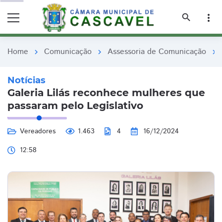
remove_red_eye
remove_red_eye
search
more_vert
Home
Comunicação
Assessoria de Comunicação
chevron_right
chevron_right
chevron_right
Notícias
Galeria Lilás reconhece mulheres que
passaram pelo Legislativo
Vereadores
1.463
4
16/12/2024
12:58