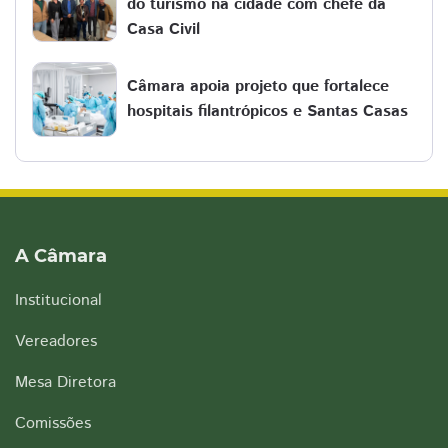
do turismo na cidade com chefe da
Casa Civil
Câmara apoia projeto que fortalece
hospitais filantrópicos e Santas Casas
A Câmara
Institucional
Vereadores
Mesa Diretora
Comissões