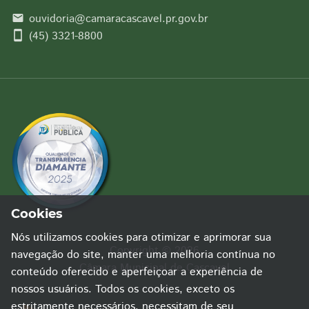
ouvidoria@camaracascavel.pr.gov.br
email
smartphone
(45) 3321-8800
Cookies
Nós utilizamos cookies para otimizar e aprimorar sua
Copyright © 2026
navegação do site, manter uma melhoria contínua no
Câmara Municipal de Cascavel
conteúdo oferecido e aperfeiçoar a experiência de
nossos usuários. Todos os cookies, exceto os
estritamente necessários, necessitam de seu