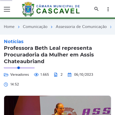
remove_red_eye
remove_red_eye
search
more_vert
Home
Comunicação
Assessoria de Comunicação
chevron_right
chevron_right
chevron_right
Notícias
​Professora Beth Leal representa
Procuradoria da Mulher em Assis
Chateaubriand
Vereadores
1.665
2
06/10/2023
14:52