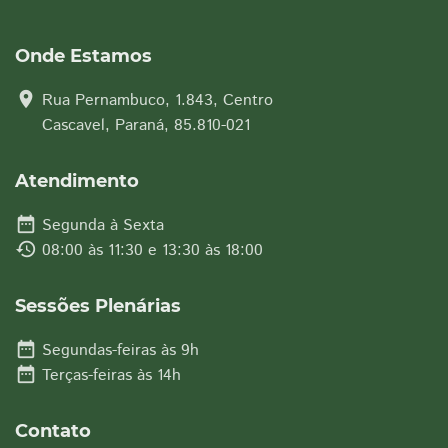
Onde Estamos
location_on
Rua Pernambuco, 1.843, Centro
Cascavel, Paraná, 85.810-021
Atendimento
date_range
Segunda à Sexta
history
08:00 às 11:30 e 13:30 às 18:00
Sessões Plenárias
date_range
Segundas-feiras às 9h
date_range
Terças-feiras às 14h
Contato