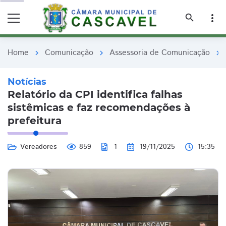
remove_red_eye
remove_red_eye
search
more_vert
Home
Comunicação
Assessoria de Comunicação
chevron_right
chevron_right
chevron_right
Notícias
Relatório da CPI identifica falhas
sistêmicas e faz recomendações à
prefeitura
Vereadores
859
1
19/11/2025
15:35