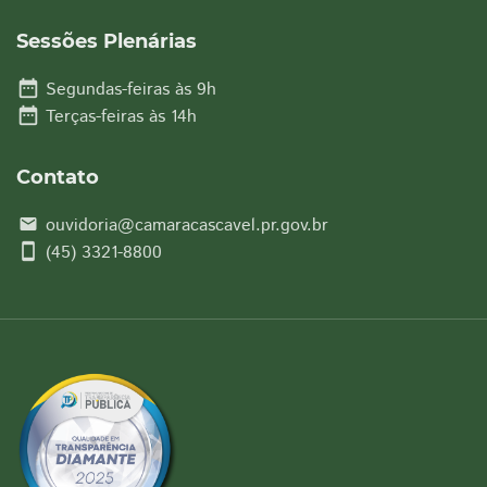
Sessões Plenárias
date_range
Segundas-feiras às 9h
date_range
Terças-feiras às 14h
Contato
ouvidoria@camaracascavel.pr.gov.br
email
smartphone
(45) 3321-8800