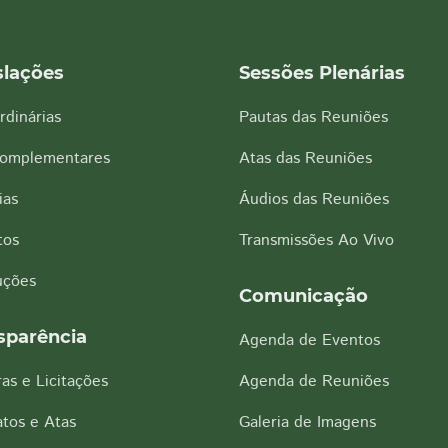
slações
Sessões Plenárias
rdinárias
Pautas das Reuniões
Complementares
Atas das Reuniões
ias
Áudios das Reuniões
tos
Transmissões Ao Vivo
uções
Comunicação
sparência
Agenda de Eventos
as e Licitações
Agenda de Reuniões
tos e Atas
Galeria de Imagens