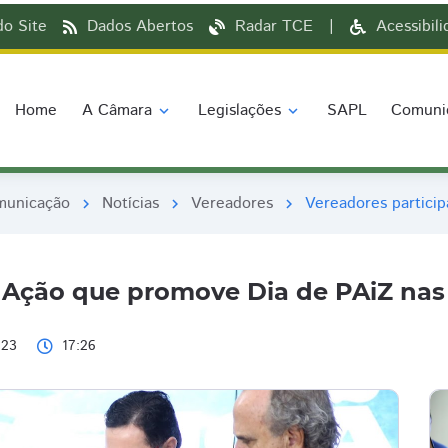
o Site
Dados Abertos
Radar TCE
|
Acessibil
Home
A Câmara
Legislações
SAPL
Comuni
expand_more
expand_more
municação
Notícias
Vereadores
Vereadores partici
chevron_right
chevron_right
chevron_right
 Ação que promove Dia de PAiZ nas
023
17:26