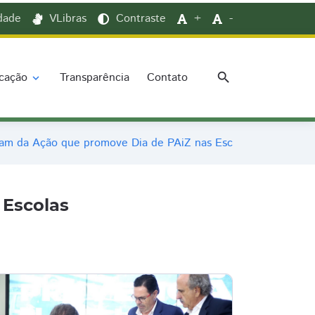
idade
VLibras
Contraste
+
-
search
cação
Transparência
Contato
expand_more
pam da Ação que promove Dia de PAiZ nas Escolas
 Escolas