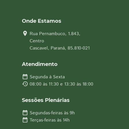
Onde Estamos
location_on
Rua Pernambuco, 1.843,
Centro
Cascavel, Paraná, 85.810-021
Atendimento
date_range
Segunda à Sexta
history
08:00 às 11:30 e 13:30 às 18:00
Sessões Plenárias
date_range
Segundas-feiras às 9h
date_range
Terças-feiras às 14h