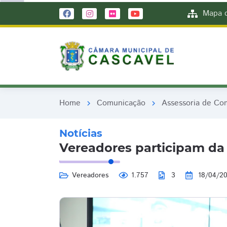
remove_red_eye
remove_red_eye
Mapa d
Home
Comunicação
Assessoria de Co
chevron_right
chevron_right
Notícias
Vereadores participam da
Vereadores
1.757
3
18/04/2