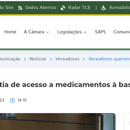
o Site
Dados Abertos
Radar TCE
|
Acessibil
Home
A Câmara
Legislações
SAPL
Comuni
expand_more
expand_more
municação
Notícias
Vereadores
Vereadores querem 
chevron_right
chevron_right
chevron_right
ia de acesso a medicamentos à bas
023
14:15