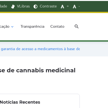
idade
VLibras
Contraste
+
-
search
cação
Transparência
Contato
expand_more
garantia de acesso a medicamentos à base de cannabis medic
e de cannabis medicinal
Notícias Recentes