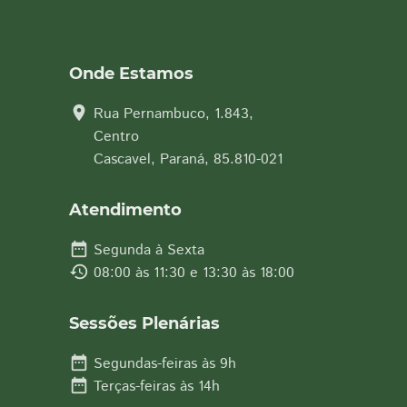
Onde Estamos
location_on
Rua Pernambuco, 1.843,
Centro
Cascavel, Paraná, 85.810-021
Atendimento
date_range
Segunda à Sexta
history
08:00 às 11:30 e 13:30 às 18:00
Sessões Plenárias
date_range
Segundas-feiras às 9h
date_range
Terças-feiras às 14h