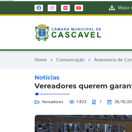
remove_red_eye
remove_red_eye
Mapa d
Home
Comunicação
Assessoria de Co
chevron_right
chevron_right
Notícias
Vereadores querem garant
Vereadores
1.833
1
26/10/2