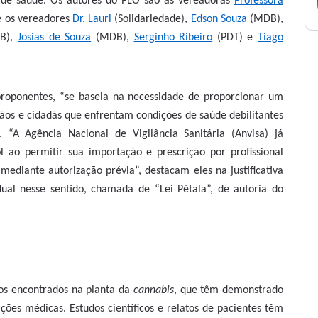
 de saúde. Os autores do PLO são as vereadoras
Professora
e os vereadores
Dr. Lauri
(Solidariedade),
Edson Souza
(MDB),
B),
Josias de Souza
(MDB),
Serginho Ribeiro
(PDT) e
Tiago
roponentes, “se baseia na necessidade de proporcionar um
os e cidadãs que enfrentam condições de saúde debilitantes
 “A Agência Nacional de Vigilância Sanitária (Anvisa) já
l ao permitir sua importação e prescrição por profissional
mediante autorização prévia”, destacam eles na justificativa
dual nesse sentido, chamada de “Lei Pétala”, de autoria do
tos encontrados na planta da
cannabis
, que têm demonstrado
ições médicas. Estudos científicos e relatos de pacientes têm