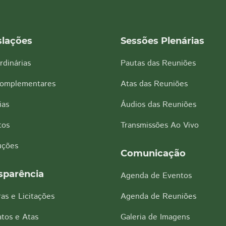
slações
Sessões Plenárias
rdinárias
Pautas das Reuniões
Complementares
Atas das Reuniões
ias
Áudios das Reuniões
tos
Transmissões Ao Vivo
uções
Comunicação
sparência
Agenda de Eventos
as e Licitações
Agenda de Reuniões
tos e Atas
Galeria de Imagens