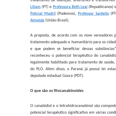
tratamento de doenças, síndromes e transtornos
Liliam
(PT) e
Professora Beth Leal
(Republicanos) 
Policial Madril
(Podemos),
Professor Santello
(PT
Almeida
(União Brasil).
A proposta, de acordo com os nove vereadores p
tratamento adequado e humanitário para os cidadã
e que podem se beneficiar dessas substâncias”.
reconheceu o potencial terapêutico do canabidio
legalmente habilitado para tratamento de saúde, 
do PLO. Além disso, o Paraná já possui lei esta
deputado estadual Goura (PDT).
O que são os fitocanabinoides
O canabidiol e o tetrahidrocanabinol são compos
potencial terapêutico significativo em várias cond