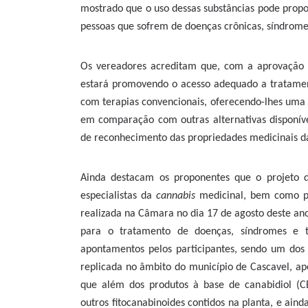
mostrado que o uso dessas substâncias pode propo
pessoas que sofrem de doenças crônicas, síndromes 
Os vereadores acreditam que, com a aprovação d
estará promovendo o acesso adequado a tratament
com terapias convencionais, oferecendo-lhes uma 
em comparação com outras alternativas disponíve
de reconhecimento das propriedades medicinais d
Ainda destacam os proponentes que o projeto de
especialistas da
cannabis
medicinal, bem como po
realizada na Câmara no dia 17 de agosto deste an
para o tratamento de doenças, síndromes e tr
apontamentos pelos participantes, sendo um dos 
replicada no âmbito do município de Cascavel, ap
que além dos produtos à base de canabidiol (C
outros fitocanabinoides contidos na planta, e aind