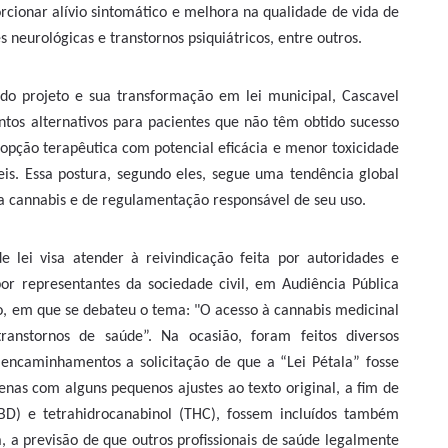
rcionar alívio sintomático e melhora na qualidade de vida de
neurológicas e transtornos psiquiátricos, entre outros.
o projeto e sua transformação em lei municipal, Cascavel
os alternativos para pacientes que não têm obtido sucesso
opção terapêutica com potencial eficácia e menor toxicidade
is. Essa postura, segundo eles, segue uma tendência global
a cannabis e de regulamentação responsável de seu uso.
 lei visa atender à reivindicação feita por autoridades e
r representantes da sociedade civil, em Audiência Pública
o, em que se debateu o tema: "O acesso à cannabis medicinal
anstornos de saúde”. Na ocasião, foram feitos diversos
encaminhamentos a solicitação de que a “Lei Pétala” fosse
enas com alguns pequenos ajustes ao texto original, a fim de
BD) e tetrahidrocanabinol (THC), fossem incluídos também
a, a previsão de que outros profissionais de saúde legalmente