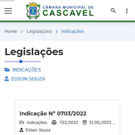
remove_red_eye
remove_red_eye
search
more_vert
Home
Legislações
Indicações
chevron_right
chevron_right
Legislações
INDICAÇÕES
EDSON SOUZA
Indicação Nº 0703/2022
Indicações
703/2022
31/05/2022
31
Edson Souza