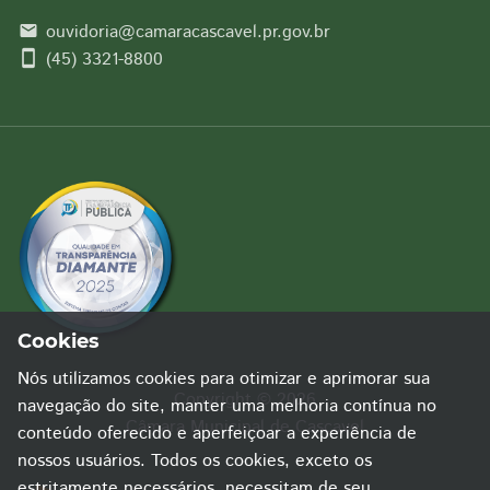
ouvidoria@camaracascavel.pr.gov.br
email
smartphone
(45) 3321-8800
Cookies
Nós utilizamos cookies para otimizar e aprimorar sua
Copyright © 2026
navegação do site, manter uma melhoria contínua no
Câmara Municipal de Cascavel
conteúdo oferecido e aperfeiçoar a experiência de
nossos usuários. Todos os cookies, exceto os
estritamente necessários, necessitam de seu