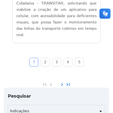
Cidadania - TRANSITAR, solicitando que
viabilize a criação de um aplicativo para
celular, com acessibilidade para deficientes
visuais, que possa fazer o monitoramento
das linhas do transporte coletivo em tempo
real.
1
2
3
4
5
first_page
chevron_left
chevron_right
last_page
Pesquisar