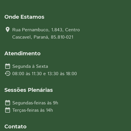
Onde Estamos
location_on
Rua Pernambuco, 1.843, Centro
Cascavel, Paraná, 85.810-021
Atendimento
date_range
Segunda à Sexta
history
08:00 às 11:30 e 13:30 às 18:00
Sessões Plenárias
date_range
Segundas-feiras às 9h
date_range
Terças-feiras às 14h
Contato